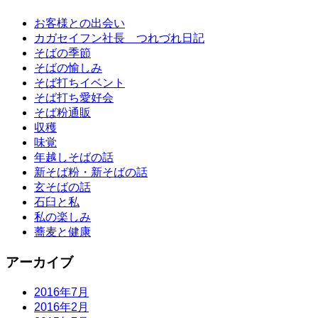
お客様との出会い
カガセイフン社長 つれづれ日記
そばの季節
そばの愉しみ
そば打ちイベント
そば打ち愛好会
そば粉通販
収穫
味覚
年越しそばの話
新そば粉・新そばの話
玄そばの話
石臼と私
私の楽しみ
蕎麦と健康
アーカイブ
2016年7月
2016年2月