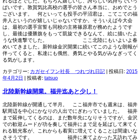
れるほどでした。もちろん嬉しいし、誇らしい気持ちでいっ
ぱいです。敦賀気比高校の選手の皆さん本当に、おめでとう
ございます。 何といっても投手の平沼君は、こてこての福
井人というのが嬉しいじゃないですか。そういえば今大会
は、最初の選手宣誓も同校の主将篠原君が務めたようです
し、最後は優勝旗をもって凱旋できるなんて、絵に描いたよ
うな快進撃でした。 ここ北陸にもいよいよ春
めいてきました。新幹線金沢開業に続いてこのような朗報が
伴ってくると、私達にも俄然、勇気とやる気がみなぎってく
る気がします。
カテゴリー:
カガセイフン社長 つれづれ日記
| 投稿日:
2015
年4月2日
|
投稿者:
tatsuo
北陸新幹線開業。福井迄あと少し！
北陸新幹線が開通して半月。 ここ福井市でも週末は、福井
駅周辺を中心にかなりの人出でにぎわっていました。 福井
まで延伸してくるのは、まだ数年先になりそうですが、金沢
での歓迎ムードが功を奏して福井にまで足を延ばして来てく
れる観光客が、これからも着実に増えてくることは間違いな
さそうです。 福井に来てよかった又訪れてみ