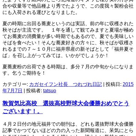
合や収量等で他品種より秀でたようで、この度我々製粉会社
にも入荷される運びとなりました。
夏の時期に出回る蕎麦というのは実話、前の年に収穫された
秋そばが主流です。 １年を通して観てみますと夏場が極め
てお蕎麦の消費量が多い時期でもあるので、夏でも美味しい
そばを食べたい！そんな蕎麦好きの方々に、秋そばが収穫さ
れるまでの７～１０月に福井県産の新そばとして「福井夏そ
ば」を召し上がってみては、いかがでしょうか！
夏蕎麦粉の出荷できる時期は、多分７月の中旬からになりま
す。乞うご期待を！
カテゴリー:
カガセイフン社長 つれづれ日記
| 投稿日:
2015
年7月7日
|
投稿者:
tatsuo
敦賀気比高校 選抜高校野球大会優勝おめでとう
ございます！。
４月２日付の地元福井での朝刊は、どれも選抜野球大会優勝
記事でかつてないほどの力の入った新聞報道に、呆気にとら