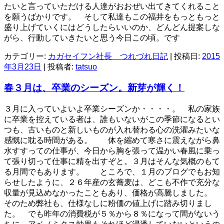
たいと言っていただける人達がおおぜい出てきてくれること
を願うばかりです。 そして私達もこの福井をもっともっと
盛り上げていくにはどうしたらいいのか、どんどん提案しな
がら、行動していきたいと思う今日この頃。です
カテゴリー:
カガセイフン社長 つれづれ日記
| 投稿日:
2015
年3月23日
|
投稿者:
tatsuo
春３月は、卒業のシーズン。新芽が輝く！
３月に入っていよいよ卒業シーズンか・・・・。 私の家族
に卒業を控えている者は、誰もいないがこの季節になるとい
つも、古いものと新しいものが入れ替わる心の洗濯みたいな
感慨に耽る時間がある。 体を縮めて寒さに震えながら鼻
水すすっての仕事が、今日から胸を張って温かい春風に乗っ
て張り切って仕事に精を出すぞと。３月はそんな気概のもて
る月間でもあります。 ところで、１月のブログでもお知
らせしたように、２６年産の玄蕎麦は、どこも不作で充分な
収量が見込めなかったこともあり、価格が高騰しました。
そのため弊社も、仕様なしに粉価の値上げに踏み切りまし
た。 でも昨年の消費税が５％から８％になって間がないう