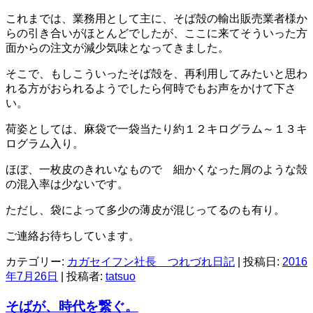
これまでは、業務用として主に、そば殻の輸出販売業者様か
らの引き合いがほとんどでしたが、ここに来てそういった方
面からの注文が減少気味となってきました。
そこで、もしこういったそば殻を、再利用してみたいと思わ
れる方がおられるようでしたら何時でもお声をかけて下さ
い。
荷姿としては、麻袋で一袋当たり約１２キログラム～１３キ
ログラム入り。
ほぼ、一枚皮のきれいなもので 細かくなった屑のような殻
の混入率は少ないです。
ただし、袋によって多少の薄皮が混じってるのも有り。
ご連絡お待ちしています。
カテゴリー:
カガセイフン社長 つれづれ日記
| 投稿日:
2016
年7月26日
|
投稿者:
tatsuo
そばが、時代を繋ぐ。