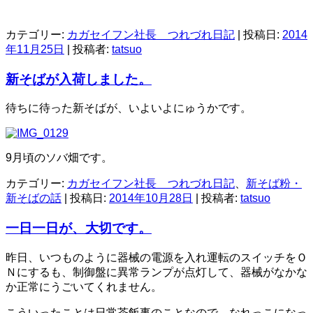
カテゴリー:
カガセイフン社長 つれづれ日記
| 投稿日:
2014
年11月25日
|
投稿者:
tatsuo
新そばが入荷しました。
待ちに待った新そばが、いよいよにゅうかです。
9月頃のソバ畑です。
カテゴリー:
カガセイフン社長 つれづれ日記
、
新そば粉・
新そばの話
| 投稿日:
2014年10月28日
|
投稿者:
tatsuo
一日一日が、大切です。
昨日、いつものように器械の電源を入れ運転のスイッチをＯ
Ｎにするも、制御盤に異常ランプが点灯して、器械がなかな
か正常にうごいてくれません。
こういったことは日常茶飯事のことなので、なれっこになっ