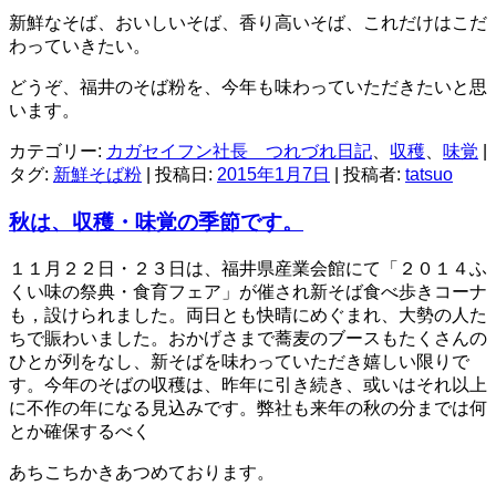
新鮮なそば、おいしいそば、香り高いそば、これだけはこだ
わっていきたい。
どうぞ、福井のそば粉を、今年も味わっていただきたいと思
います。
カテゴリー:
カガセイフン社長 つれづれ日記
、
収穫
、
味覚
|
タグ:
新鮮そば粉
| 投稿日:
2015年1月7日
|
投稿者:
tatsuo
秋は、収穫・味覚の季節です。
１１月２２日・２３日は、福井県産業会館にて「２０１４ふ
くい味の祭典・食育フェア」が催され新そば食べ歩きコーナ
も，設けられました。両日とも快晴にめぐまれ、大勢の人た
ちで賑わいました。おかげさまで蕎麦のブースもたくさんの
ひとが列をなし、新そばを味わっていただき嬉しい限りで
す。今年のそばの収穫は、昨年に引き続き、或いはそれ以上
に不作の年になる見込みです。弊社も来年の秋の分までは何
とか確保するべく
あちこちかきあつめております。