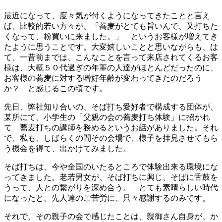
最近になって、度々気が付くようになってきたことと言え
ば、比較的若い方々が、「蕎麦がとても旨いんで、又打ちた
くなって、粉買いに来ました。」 というお客様が増えてき
たように思うことです。大変嬉しいことと思いながらも、は
て、一昔前までは、こんなことを言って来店されてくるお客
様は、大概５０代過ぎの年輩の人達がほとんどだったのに、
お客様の蕎麦に対する嗜好年齢が変わってきたのだろう
か？ と感じるこの頃です。
先日、弊社知り合いの、そば打ち愛好者で構成する団体が、
某所にて、小学生の「父親の会の蕎麦打ち体験」に招かれ
て 蕎麦打ちの講師を務めるというお話がありました。それ
で、私も、しばらくの間その会場で、様子を拝見させてもら
う機会を得て、出かけてみました。
そば打ちは、今や全国のいたるところで体験出来る環境にな
ってきました。老若男女が、そば打ちに興じ、そばに舌鼓を
うって、人との繋がりを深め合う。 とても素晴らしい時代
になったと、先人達のご苦労に、只々感謝するのみです。
それで、その親子の会で感じたことは、親御さん自身が、か