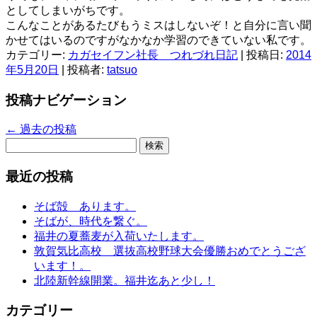
としてしまいがちです。
こんなことがあるたびもうミスはしないぞ！と自分に言い聞
かせてはいるのですがなかなか学習のできていない私です。
カテゴリー:
カガセイフン社長 つれづれ日記
| 投稿日:
2014
年5月20日
|
投稿者:
tatsuo
投稿ナビゲーション
←
過去の投稿
検
索:
最近の投稿
そば殻 あります。
そばが、時代を繋ぐ。
福井の夏蕎麦が入荷いたします。
敦賀気比高校 選抜高校野球大会優勝おめでとうござ
います！。
北陸新幹線開業。福井迄あと少し！
カテゴリー