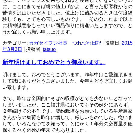
ちに、アベノミクス効果もそれほど浸透していないというの
に、ここにきてそば粉の値上げかよ！と言った顧客様からの
苦情を沢山いただきました。値上げに踏み切るときは何度経
験しても、とても心苦しいものです。 その分これまで以上
に精神誠意をもっていい商品作りに精進いたしますので、ど
うか宜しくお願い申し上げます。
カテゴリー:
カガセイフン社長 つれづれ日記
| 投稿日:
2015
年3月3日
|
投稿者:
tatsuo
新年明けましておめでとう御座います。
明けまして、おめでとうございます。昨年中はご愛顧頂きま
して誠にありがとうございました。今年もどうぞ宜しくお願
い致します。
さて、昨年は全国的にそばの収穫がとても少ない年となって
しまいましたが、ここ福井県においてもその例外にあらず、
２年続けての不作です。契約栽培をお願いしている生産農家
さんからの集荷も昨年に増して、厳しいものでした。従いま
して、いろんなつてを頼って、とにかく１年分の必要量を確
保するべく必死の年末でもありました。