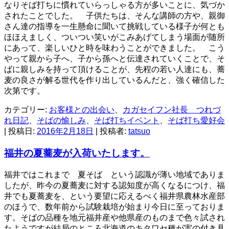
なりそば打ちに慣れていらっしゃる方が多いことに、気づか
されたことでした。 子供たちは、そんな講師の方や、親御
さん達の指導を一生懸命に聞いて挑戦している様子が何とも
ほほえましく、ついつい笑いがこみあげてしまう場面が随所
にあって、楽しいひと時を味わうことができました。 こう
やって親から子へ、子から孫へと伝達されていくことで、そ
ばに親しみを持って頂けることが、先程の若い人達にも、蕎
麦の良さが解る世代を作り出しているんだと、強く確信した
次第です。
カテゴリー:
お客様との出会い
、
カガセイフン社長 つれづ
れ日記
、
そばの愉しみ
、
そば打ちイベント
、
そば打ち愛好会
| 投稿日:
2016年2月18日
|
投稿者:
tatsuo
福井の夏蕎麦が入荷いたします。
福井ではこれまで 夏そば という認識が薄い地域でありま
したが、昨今の夏蕎麦に対する認知度が高くなるにつけ、福
井でも夏蕎麦を、という要望に応えるべく福井県農林水産部
のほうで、数年前から試験栽培が始まり今日に至っておりま
す。そばの品種を地元福井産や他県産のものまで色々試され
たようですが結局のところ北海道のキタワセ種が実の付き具