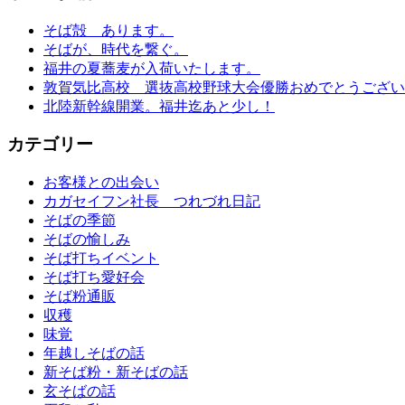
そば殻 あります。
そばが、時代を繋ぐ。
福井の夏蕎麦が入荷いたします。
敦賀気比高校 選抜高校野球大会優勝おめでとうござい
北陸新幹線開業。福井迄あと少し！
カテゴリー
お客様との出会い
カガセイフン社長 つれづれ日記
そばの季節
そばの愉しみ
そば打ちイベント
そば打ち愛好会
そば粉通販
収穫
味覚
年越しそばの話
新そば粉・新そばの話
玄そばの話