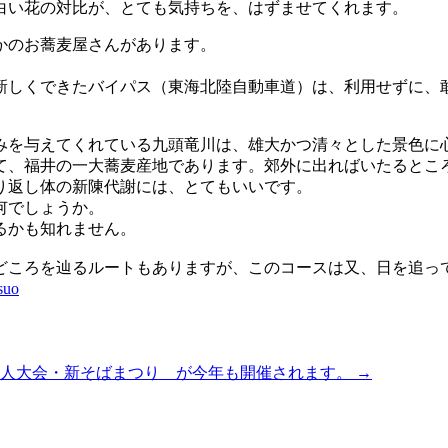
白い花の対比が、とても気持ちを、はずませてくれます。
かのお蕎麦屋さんがあります。
新しくできたバイパス（東海北陸自動車道）は、利用せずに、
みを与えてくれている九頭竜川は、雄大かつ清々とした景色に
て、福井の一大蕎麦産地であります。郊外に出ればいたるとこ
り返し体の新陳代謝には、とてもいいです。
如何でしょうか。
るかも知れません。
どころを辿るルートもありますが、このコースは又、日を追っ
tsuo
名人大会・新そばまつり が今年も開催されます。
→