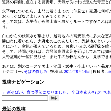
道路の両側に点在する蕎麦畑。天気が良ければ澄んだ青空と
永平寺についたら、山門に着くまでの（仲見世）売店に何軒
おろしそばなど楽しんでみてください。
そして次は、永平寺から勝山市へ向かうルートですがこれは
う。
白山からの伏流水が集まり、越前地方の蕎麦育成に多大な恵
勝山市に着いたら、大野迄のこのあたりは、奥越地方といっ
とにかく、空気が澄んでいるため、お腹いっぱい深呼吸を繰
そして、時間があれば、六呂師高原迄足を延ばしてみては
大野盆地が一望に見渡せ また牛の放牧なんかも 見学でき
あとは、別のコースで美山・池田・武生・今庄といった蕎麦
カテゴリー:
そばの愉しみ
| 投稿日:
2011年9月14日
|
投稿者:
ta
投稿ナビゲーション
←
新そばが、育つ季節になりました。
全日本素人そば打ち
検
索:
最近の投稿