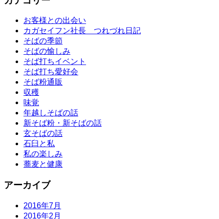
カテゴリー
お客様との出会い
カガセイフン社長 つれづれ日記
そばの季節
そばの愉しみ
そば打ちイベント
そば打ち愛好会
そば粉通販
収穫
味覚
年越しそばの話
新そば粉・新そばの話
玄そばの話
石臼と私
私の楽しみ
蕎麦と健康
アーカイブ
2016年7月
2016年2月