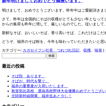
新年明けましておめでとう御座います。
明けまして、おめでとうございます。昨年中はご愛顧頂きま
さて、昨年は全国的にそばの収穫がとても少ない年となって
からの集荷も昨年に増して、厳しいものでした。従いまして
新鮮なそば、おいしいそば、香り高いそば、これだけはこだ
どうぞ、福井のそば粉を、今年も味わっていただきたいと思
カテゴリー:
カガセイフン社長 つれづれ日記
、
収穫
、
味覚
|
検
索:
最近の投稿
そば殻 あります。
そばが、時代を繋ぐ。
福井の夏蕎麦が入荷いたします。
敦賀気比高校 選抜高校野球大会優勝おめでとうござい
北陸新幹線開業。福井迄あと少し！