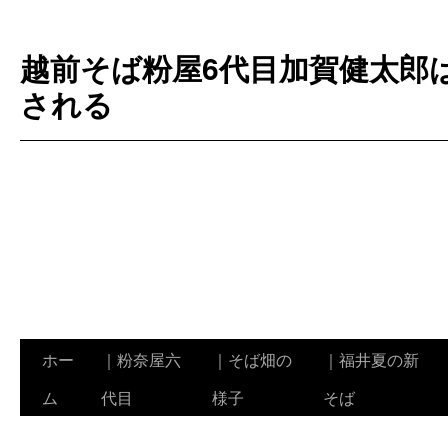
越前そば粉屋6代目加賀健太郎
される
ホー
｜粉奈屋六
｜そば畑の
｜福井夏の新
コ
ム
代目
様子
そば
ン
テ