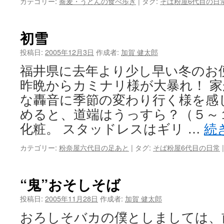
カテゴリー:
蕎麦・うどんの食べ歩き
|
タグ:
そば粉屋6代目の日
初雪
投稿日:
2005年12月3日
作成者:
加賀 健太郎
福井県に去年より少し早い冬のお
昨晩からカミナリ様が大暴れ！ 
な轟音に季節の変わり行く様を感
めると、道端はうっすら？（５～
化粧。 スタッドレスはギリ …
続
カテゴリー:
粉奈屋六代目の足あと
|
タグ:
そば粉屋6代目の日常
|
“鬼”おそしそば
投稿日:
2005年11月28日
作成者:
加賀 健太郎
おろしそバカの僕としましては、