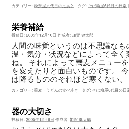
カテゴリー:
粉奈屋六代目の足あと
|
タグ:
そば粉屋6代目の日常
|
栄養補給
投稿日:
2005年12月10日
作成者:
加賀 健太郎
人間の味覚というのは不思議なも
温・気分・状況などによって全く
ね。 それによって蕎麦メニュー
を変えたりと面白いものです。 
は降るもののそれほど寒くない。
カテゴリー:
蕎麦・うどんの食べ歩き
|
タグ:
そば粉屋6代目の日
器の大切さ
投稿日:
2005年12月9日
作成者:
加賀 健太郎