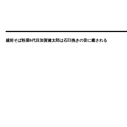
越前そば粉屋6代目加賀健太郎は石臼挽きの音に癒される