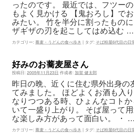
ったのです。 最近では、フツー
もよく見かける 【鬼おろし】で
みたい。 竹を半分に割ったもの
ザギザの刃を起こしてはめ込む 
カテゴリー:
蕎麦・うどんの食べ歩き
|
タグ:
そば粉屋6代目の日
好みのお蕎麦屋さん
投稿日:
2005年11月23日
作成者:
加賀 健太郎
昨日の晩、近くに住む県外出身の
てみました。 ほどよくお酒も入
なりつつある時、ひょんなコトか
いて一盛り上がり。 そば屋って
な楽しみ方があって面白い。 ・ 
カテゴリー:
蕎麦・うどんの食べ歩き
|
タグ:
そば粉屋6代目の日