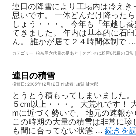
連日の降雪により工場内は冷えき
思いです。 一体どんだけ降った
しょう・・・。 今年も「年越し
てきました。 年内は基本的に石
ん。 誰かが居て２４時間体制で 
カテゴリー:
粉奈屋六代目の足あと
|
タグ:
そば粉屋6代目の日常
|
連日の積雪
投稿日:
2005年12月12日
作成者:
加賀 健太郎
とうとう積もってしまいました。
５cm以上・・・。 大荒れです！
mに近づく勢いで、 地元の速報
この時期の大量の積雪は非常に珍
も間に合ってない状態 …
続きを