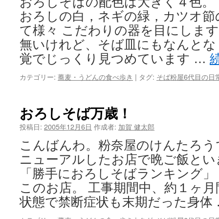
おろしそばの配色は大きく４色。
おろしの白，ネギの緑，カツオ節
て様々 こだわりの器を目にします
無いけれど、そば皿にもなんとな
覚でじっくり見つめています …
カテゴリー:
蕎麦・うどんの食べ歩き
|
タグ:
そば粉屋6代目の日
おろしそば万歳！
投稿日:
2005年12月6日
作成者:
加賀 健太郎
こんばんわ。粉奈屋のけんたろう
ニューアルしたお店で晩ご飯とい
「勝手におろしそばランキング」
このお店。 工事期間中、約１ヶ
状態で禁断症状も末期だった身体