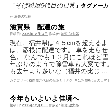
「
」タグアーカ
そば粉屋6代目の日常
ン
ツ
←
過去の投稿
滋賀県 配達の旅
へ
投稿日:
2005年12月24日
作成者:
加賀 健太郎
ス
現在、福井県は４５cmを超えるよ
キ
は、彦根に配達です。 車を走ら
ッ
色。 なんでも１２月にこれほど雪
プ
年ぶりのようで除雪車も大変です
も去年より多いな（福井の比じ 
カテゴリー:
粉奈屋六代目の足あと
|
タグ:
そば粉屋6代目の日常
|
今年もいよいよ佳境へ
投稿日:
2005年12月15日
作成者:
加賀 健太郎