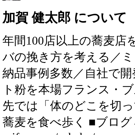
加賀 健太郎 について
年間100店以上の蕎麦
バの挽き方を考える／ミ
納品事例多数／自社で開
ト粉を本場フランス・ブ
先では「体のどこを切っ
蕎麦を食べ歩く ■ブログ→ htt