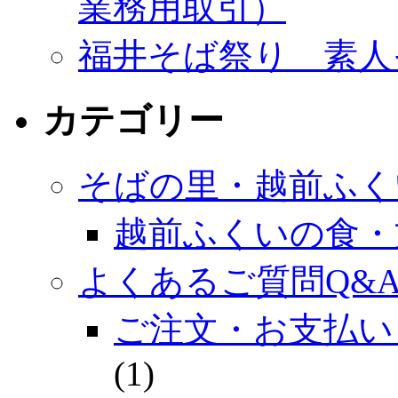
業務用取引）
福井そば祭り 素人
カテゴリー
そばの里・越前ふく
越前ふくいの食・
よくあるご質問Q&
ご注文・お支払い
(1)