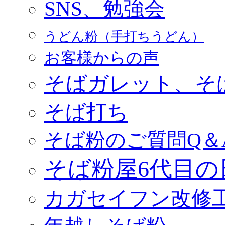
SNS、勉強会
うどん粉（手打ちうどん）
お客様からの声
そばガレット、そ
そば打ち
そば粉のご質問Q＆
そば粉屋6代目の
カガセイフン改修