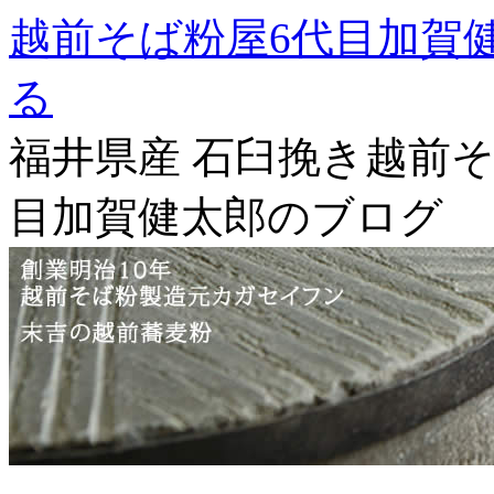
越前そば粉屋6代目加賀
る
福井県産 石臼挽き越前そ
目加賀健太郎のブログ