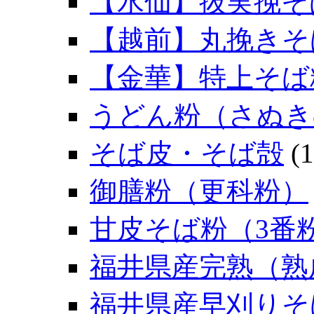
【水仙】抜実挽そ
【越前】丸挽きそ
【金華】特上そば
うどん粉（さぬき
そば皮・そば殻
(1
御膳粉（更科粉）
甘皮そば粉（3番
福井県産完熟（熟
福井県産早刈りそ