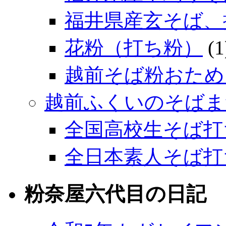
福井県産玄そば、
花粉（打ち粉）
(1
越前そば粉おため
越前ふくいのそばま
全国高校生そば打
全日本素人そば打
粉奈屋六代目の日記