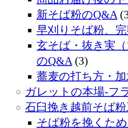
新そば粉のQ&A
(3
早刈りそば粉、完
玄そば・抜き実（
のQ&A
(3)
蕎麦の打ち方・加
ガレットの本場‐フ
石臼挽き越前そば粉
そば粉を挽くため