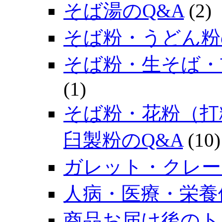
そば湯のQ&A
(2)
そば粉・うどん粉
そば粉・生そば・
(1)
そば粉・花粉（打
臼製粉のQ&A
(10)
ガレット・クレー
人病・医療・栄養
商品お届け後のト