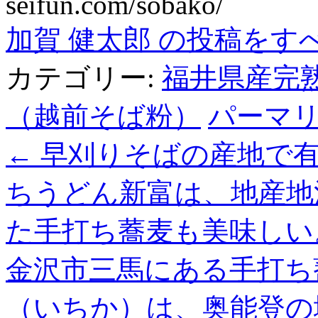
seifun.com/sobako/
加賀 健太郎 の投稿をす
カテゴリー:
福井県産完
（越前そば粉）
パーマ
←
早刈りそばの産地で有
ちうどん新富は、地産地
た手打ち蕎麦も美味しい
金沢市三馬にある手打ち
（いちか）は、奥能登の