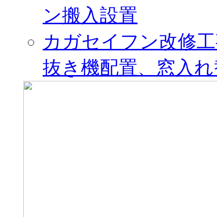
ン搬入設置
カガセイフン改修工
抜き機配置、窓入れ