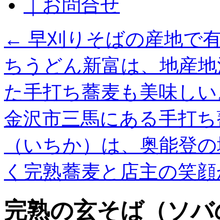
｜お問合せ
←
早刈りそばの産地で有
ちうどん新富は、地産地
た手打ち蕎麦も美味しい
金沢市三馬にある手打ち
（いちか）は、奥能登の
く完熟蕎麦と店主の笑顔
完熟の玄そば（ソバ