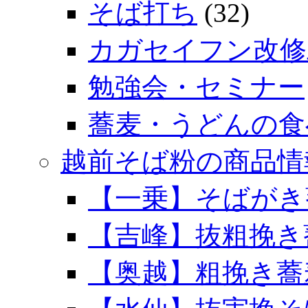
そば打ち
(32)
カガセイフン改修
勉強会・セミナー
蕎麦・うどんの食
越前そば粉の商品情
【一乗】そばがき
【吉峰】抜粗挽き
【奥越】粗挽き蕎