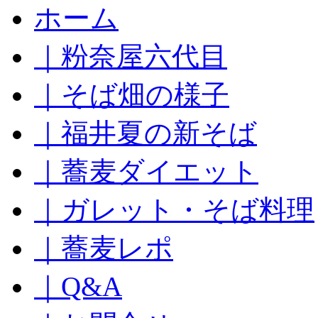
コ
ホーム
ン
テ
｜粉奈屋六代目
ン
ツ
へ
｜そば畑の様子
ス
キ
｜福井夏の新そば
ッ
プ
｜蕎麦ダイエット
｜ガレット・そば料理
｜蕎麦レポ
｜Q&A