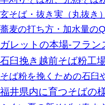
玄そば・抜き実（丸抜き）
蕎麦の打ち方・加水量のQ
ガレットの本場‐フラン
石臼挽き越前そば粉工
そば粉を挽くための石臼
福井県内に育つそばの