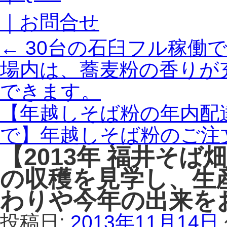
｜お問合せ
←
30台の石臼フル稼働
場内は、蕎麦粉の香りが
できます。
【年越しそば粉の年内配達
で】年越しそば粉のご注
【2013年 福井そ
の収穫を見学し、生
わりや今年の出来を
投稿日:
2013年11月14日