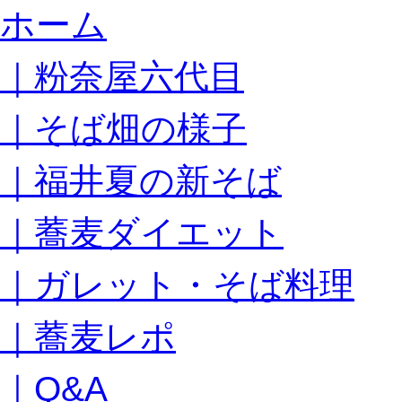
コ
ホーム
ン
テ
｜粉奈屋六代目
ン
ツ
へ
｜そば畑の様子
ス
キ
｜福井夏の新そば
ッ
プ
｜蕎麦ダイエット
｜ガレット・そば料理
｜蕎麦レポ
｜Q&A