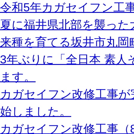
令和5年カガセイフン工事
夏に福井県北部を襲った
来種を育てる坂井市丸岡
3年ぶりに「全日本 素
ます。
カガセイフン改修工事が
始しました。
カガセイフン改修工事（8