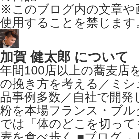
※このブログ内の文章や
使用することを禁じます
加賀 健太郎 について
年間100店以上の蕎麦
の挽き方を考える／ミシ
品事例多数／自社で開発
粉を本場フランス・ブル
では「体のどこを切って
麦を食べ歩く ■ブログ→ http