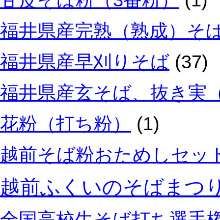
甘皮そば粉（3番粉）
(1)
福井県産完熟（熟成）そ
福井県産早刈りそば
(37)
福井県産玄そば、抜き実
花粉（打ち粉）
(1)
越前そば粉おためしセッ
越前ふくいのそばまつ
全国高校生そば打ち選手