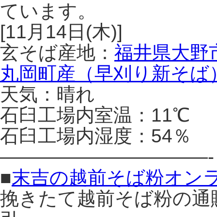
ています。
[11月14日(木)]
玄そば産地：
福井県大野
丸岡町産（早刈り新そば
天気：晴れ
石臼工場内室温：11℃
石臼工場内湿度：54％
———————————-
■
末吉の越前そば粉オン
挽きたて越前そば粉の通