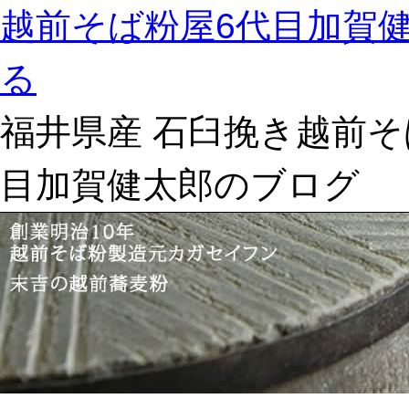
越前そば粉屋6代目加賀
る
福井県産 石臼挽き越前そ
目加賀健太郎のブログ