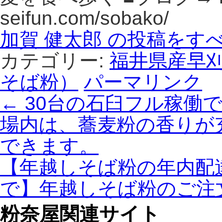
seifun.com/sobako/
加賀 健太郎 の投稿をす
カテゴリー:
福井県産早
そば粉）
パーマリンク
←
30台の石臼フル稼働
場内は、蕎麦粉の香りが
できます。
【年越しそば粉の年内配達
で】年越しそば粉のご注
粉奈屋関連サイト