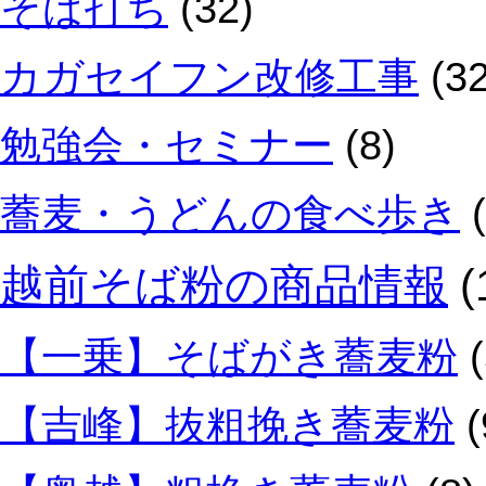
そば打ち
(32)
カガセイフン改修工事
(32
勉強会・セミナー
(8)
蕎麦・うどんの食べ歩き
(
越前そば粉の商品情報
(
【一乗】そばがき蕎麦粉
(
【吉峰】抜粗挽き蕎麦粉
(