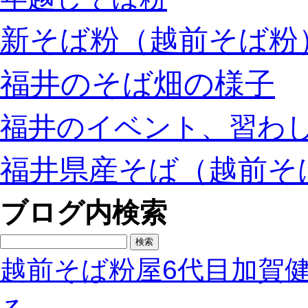
新そば粉（越前そば粉
福井のそば畑の様子
福井のイベント、習わ
福井県産そば（越前そ
ブログ内検索
検
索:
越前そば粉屋6代目加賀