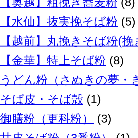
【奥越】粗挽き蕎麦粉
(8)
【水仙】抜実挽そば粉
(5)
【越前】丸挽きそば粉(挽
【金華】特上そば粉
(8)
うどん粉（さぬきの夢・
そば皮・そば殻
(1)
御膳粉（更科粉）
(3)