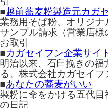
引
■
越前蕎麦粉製造元カガ
業務用そば粉、オリジナ
サンプル請求（営業店様
お取引
■
カガセイフン企業サイ
明治以来、石臼挽きの福
る、株式会社カガセイフ
■
あなたの蕎麦がいい
製粉に命をかける五代目
の日記