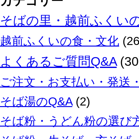
カテゴリー
そばの里・越前ふくい
越前ふくいの食・文化
(26
よくあるご質問Q&A
(30
ご注文・お支払い・発送・
そば湯のQ&A
(2)
そば粉・うどん粉の選び方