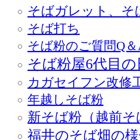
そばガレット、そ
そば打ち
そば粉のご質問Q＆
そば粉屋6代目の
カガセイフン改修
年越しそば粉
新そば粉（越前そ
福井のそば畑の様