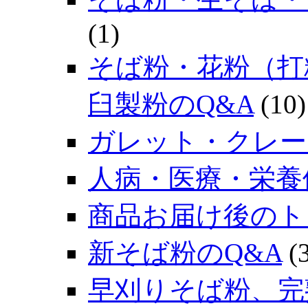
(1)
そば粉・花粉（打
臼製粉のQ&A
(10)
ガレット・クレー
人病・医療・栄養
商品お届け後のト
新そば粉のQ&A
(3
早刈りそば粉、完