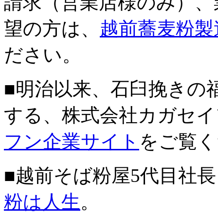
請求（営業店様のみ）、
望の方は、
越前蕎麦粉製
ださい。
■明治以来、石臼挽きの
する、株式会社カガセイ
フン企業サイト
をご覧く
■越前そば粉屋5代目社
粉は人生
。