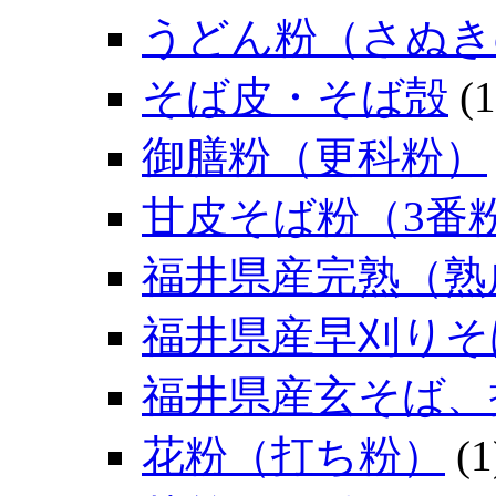
うどん粉（さぬき
そば皮・そば殻
(1
御膳粉（更科粉）
甘皮そば粉（3番
福井県産完熟（熟
福井県産早刈りそ
福井県産玄そば、
花粉（打ち粉）
(1