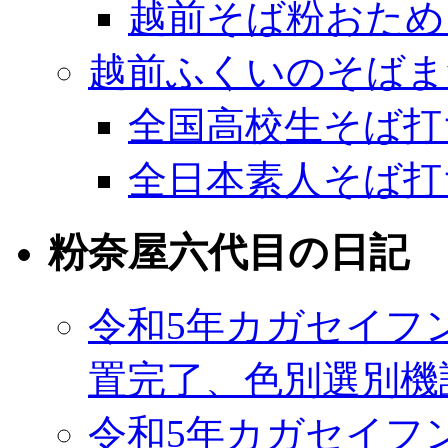
越前そば粉おため
越前ふくいのそばま
全国高校生そば打
全日本素人そば打
粉奈屋六代目の日記
令和5年カガセイフ
置完了、色別選別機
令和5年カガセイフ