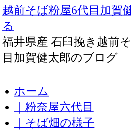
越前そば粉屋6代目加賀
る
福井県産 石臼挽き越前そ
目加賀健太郎のブログ
コ
ホーム
ン
テ
｜粉奈屋六代目
ン
ツ
へ
｜そば畑の様子
ス
キ