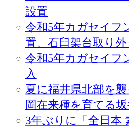
設置
令和5年カガセイフ
置、石臼架台取り外
令和5年カガセイフ
入
夏に福井県北部を襲
岡在来種を育てる坂
3年ぶりに「全日本