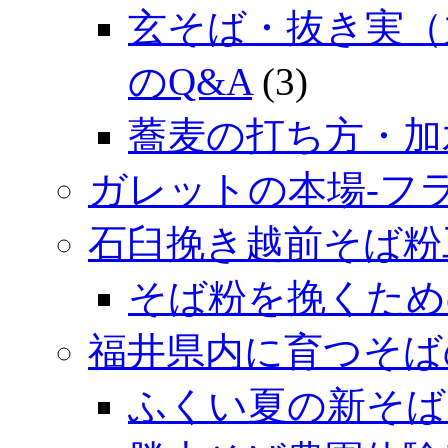
玄そば・抜き実（
のQ&A
(3)
蕎麦の打ち方・加
ガレットの本場‐フ
石臼挽き越前そば粉
そば粉を挽くため
福井県内に育つそば
ふくい夏の新そば