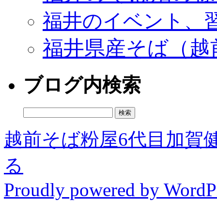
福井のイベント、
福井県産そば（越
ブログ内検索
検
索:
越前そば粉屋6代目加賀
る
Proudly powered by WordPr