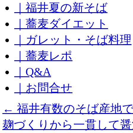
｜福井夏の新そば
ッ
プ
｜蕎麦ダイエット
｜ガレット・そば料理
｜蕎麦レポ
｜Q&A
｜お問合せ
←
福井有数のそば産地で
麹づくりから一貫して醤