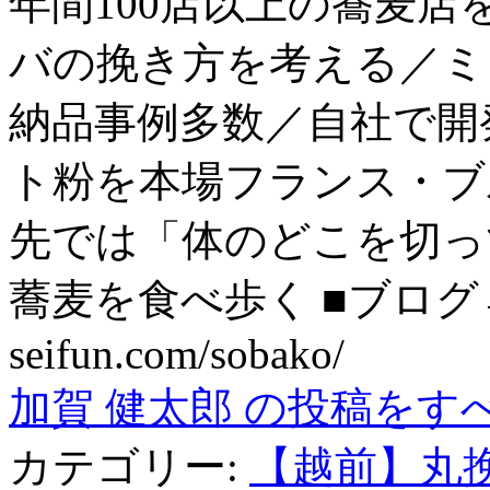
年間100店以上の蕎麦
バの挽き方を考える／ミ
納品事例多数／自社で開
ト粉を本場フランス・ブ
先では「体のどこを切っ
蕎麦を食べ歩く ■ブログ→ htt
seifun.com/sobako/
加賀 健太郎 の投稿をす
カテゴリー:
【越前】丸挽