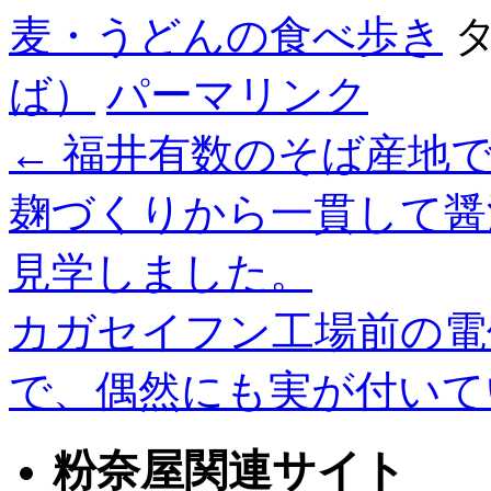
麦・うどんの食べ歩き
タ
ば）
パーマリンク
←
福井有数のそば産地で
麹づくりから一貫して醤
見学しました。
カガセイフン工場前の電
で、偶然にも実が付い
粉奈屋関連サイト