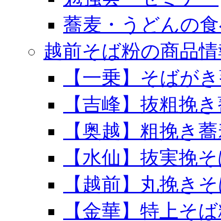
蕎麦・うどんの食
越前そば粉の商品情
【一乗】そばがき
【吉峰】抜粗挽き
【奥越】粗挽き蕎
【水仙】抜実挽そ
【越前】丸挽きそ
【金華】特上そば