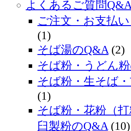
よくあるご質問Q&
ご注文・お支払い
(1)
そば湯のQ&A
(2)
そば粉・うどん粉
そば粉・生そば・
(1)
そば粉・花粉（打
臼製粉のQ&A
(10)