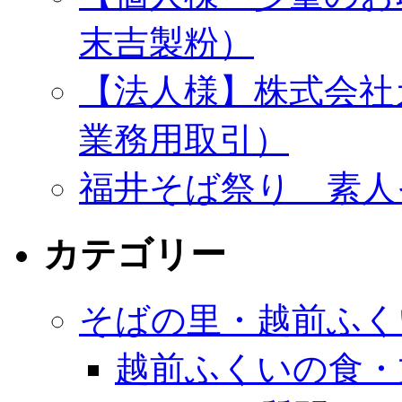
末吉製粉）
【法人様】株式会社
業務用取引）
福井そば祭り 素人
カテゴリー
そばの里・越前ふく
越前ふくいの食・