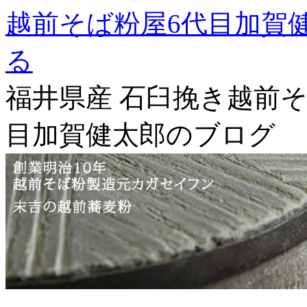
越前そば粉屋6代目加賀
る
福井県産 石臼挽き越前そ
目加賀健太郎のブログ