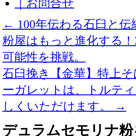
｜お問合せ
←
100年伝わる石臼と
粉屋はもっと進化する！
可能性を挑戦。
石臼挽き【金華】特上そ
ーガレットは、トルティ
しくいただけます。
→
デュラムセモリナ粉