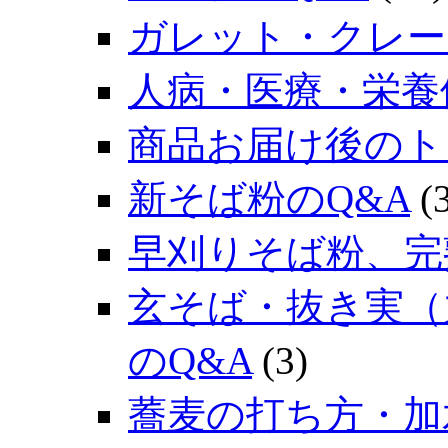
ガレット・クレー
人病・医療・栄養
商品お届け後のト
新そば粉のQ&A
(3
早刈りそば粉、完
玄そば・抜き実（
のQ&A
(3)
蕎麦の打ち方・加