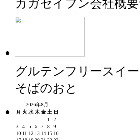
カガセイフン会社概要
グルテンフリースイー
そばのおと
2026年8月
月
火
水
木
金
土
日
1
2
3
4
5
6
7
8
9
10
11
12
13
14
15
16