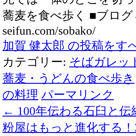
蕎麦を食べ歩く ■ブログ→ htt
seifun.com/sobako/
加賀 健太郎 の投稿をす
カテゴリー:
そばガレッ
蕎麦・うどんの食べ歩き
の料理
パーマリンク
←
100年伝わる石臼と
粉屋はもっと進化する！