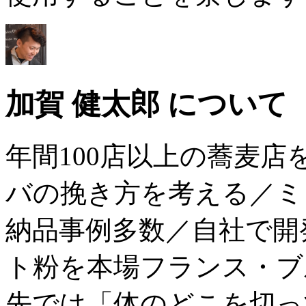
加賀 健太郎 について
年間100店以上の蕎麦
バの挽き方を考える／ミ
納品事例多数／自社で開
ト粉を本場フランス・ブ
先では「体のどこを切っ