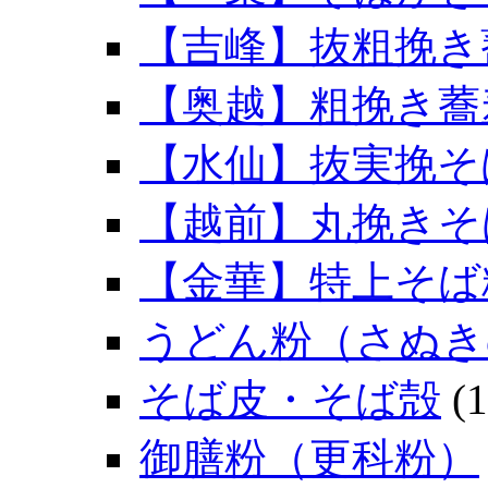
【吉峰】抜粗挽き
【奥越】粗挽き蕎
【水仙】抜実挽そ
【越前】丸挽きそ
【金華】特上そば
うどん粉（さぬき
そば皮・そば殻
(1
御膳粉（更科粉）