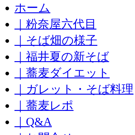
コ
ホーム
ン
テ
｜粉奈屋六代目
ン
ツ
へ
｜そば畑の様子
ス
キ
｜福井夏の新そば
ッ
プ
｜蕎麦ダイエット
｜ガレット・そば料理
｜蕎麦レポ
｜Q&A