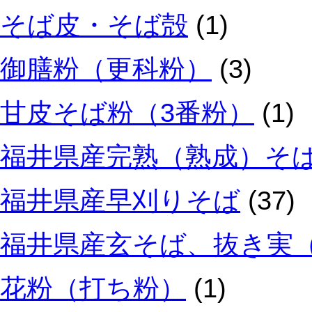
そば皮・そば殻
(1)
御膳粉（更科粉）
(3)
甘皮そば粉（3番粉）
(1)
福井県産完熟（熟成）そ
福井県産早刈りそば
(37)
福井県産玄そば、抜き実
花粉（打ち粉）
(1)