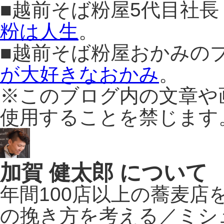
■越前そば粉屋5代目社
粉は人生
。
■越前そば粉屋おかみの
が大好きなおかみ
。
※このブログ内の文章や
使用することを禁じます
加賀 健太郎 について
年間100店以上の蕎麦
の挽き方を考える／ミシ