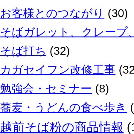
お客様とのつながり
(30)
そばガレット、クレープ
そば打ち
(32)
カガセイフン改修工事
(32
勉強会・セミナー
(8)
蕎麦・うどんの食べ歩き
(
越前そば粉の商品情報
(