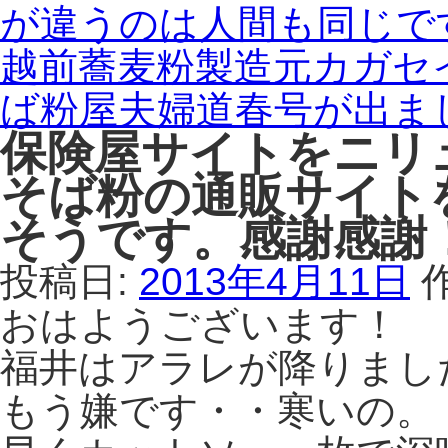
が違うのは人間も同じで
越前蕎麦粉製造元カガセ
ば粉屋夫婦道春号が出ま
保険屋サイトをニリ
そば粉の通販サイト
そうです。感謝感謝
投稿日:
2013年4月11日
おはようございます！
福井はアラレが降りまし
もう嫌です・・寒いの。