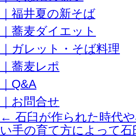
キ
｜福井夏の新そば
ッ
プ
｜蕎麦ダイエット
｜ガレット・そば料理
｜蕎麦レポ
｜Q&A
｜お問合せ
←
石臼が作られた時代や
い手の育て方によって石