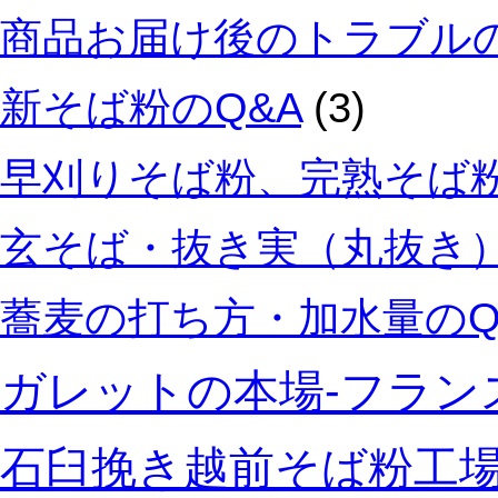
商品お届け後のトラブルの
新そば粉のQ&A
(3)
早刈りそば粉、完熟そば粉
玄そば・抜き実（丸抜き）
蕎麦の打ち方・加水量のQ
ガレットの本場‐フラン
石臼挽き越前そば粉工