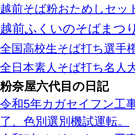
越前そば粉おためしセッ
越前ふくいのそばまつ
全国高校生そば打ち選手
全日本素人そば打ち名人
粉奈屋六代目の日記
令和5年カガセイフン工事
了、色別選別機試運転。