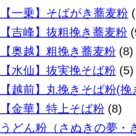
【一乗】そばがき蕎麦粉
(
【吉峰】抜粗挽き蕎麦粉
(
【奥越】粗挽き蕎麦粉
(8)
【水仙】抜実挽そば粉
(5)
【越前】丸挽きそば粉(挽
【金華】特上そば粉
(8)
うどん粉（さぬきの夢・