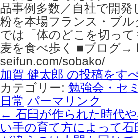
品事例多数／自社で開発
粉を本場フランス・ブル
では「体のどこを切って
麦を食べ歩く ■ブログ→ http
seifun.com/sobako/
加賀 健太郎 の投稿をす
カテゴリー:
勉強会・セ
日常
パーマリンク
←
石臼が作られた時代や
い手の育て方によって石