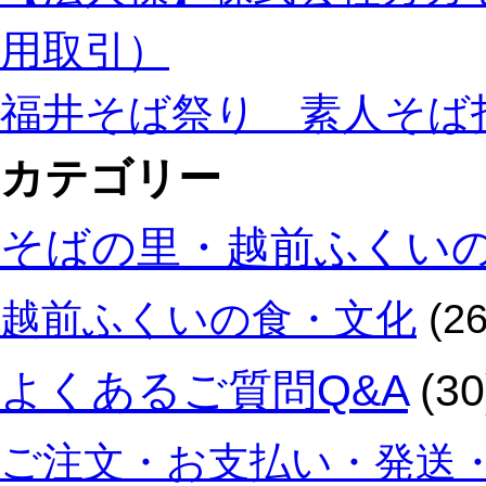
用取引）
福井そば祭り 素人そば
カテゴリー
そばの里・越前ふくい
越前ふくいの食・文化
(26
よくあるご質問Q&A
(30
ご注文・お支払い・発送・