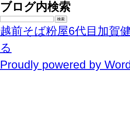
ブログ内検索
検
索:
越前そば粉屋6代目加賀
る
Proudly powered by Wor