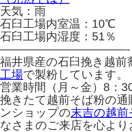
天気：雨
石臼工場内室温：10℃
石臼工場内湿度：51％
———————————-
福井県産の石臼挽き越前
工場
で製粉しています。
営業時間（月～金）8：3
挽きたて越前そば粉の通
ンショップの
末吉の越前
なさまのご来店を心より