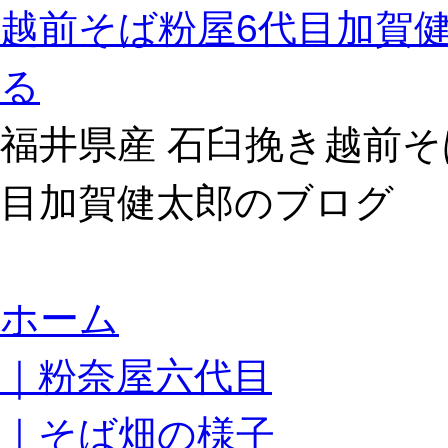
越前そば粉屋6代目加賀
る
福井県産 石臼挽き越前そ
目加賀健太郎のブログ
コ
ホーム
ン
テ
｜粉奈屋六代目
ン
ツ
へ
｜そば畑の様子
ス