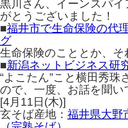
黒川さん、イーンスパイ
がとうございました！
■
福井市で生命保険の代
グ
生命保険のこととか、そ
■
新潟ネットビジネス研
“よこたん”こと横田秀
ので、一度、お話を聞い
[4月11日(木)]
玄そば産地：
福井県大野
（完熟そば）