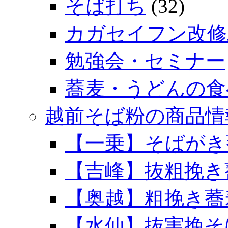
そば打ち
(32)
カガセイフン改修
勉強会・セミナー
蕎麦・うどんの食
越前そば粉の商品情
【一乗】そばがき
【吉峰】抜粗挽き
【奥越】粗挽き蕎
【水仙】抜実挽そ