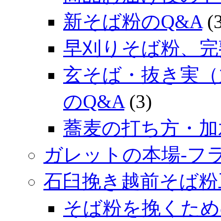
新そば粉のQ&A
(3
早刈りそば粉、完
玄そば・抜き実（
のQ&A
(3)
蕎麦の打ち方・加
ガレットの本場‐フ
石臼挽き越前そば粉
そば粉を挽くため