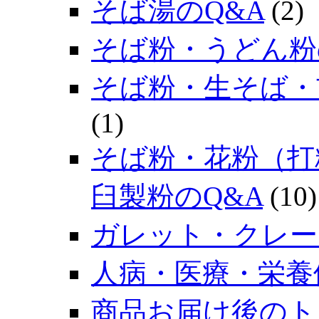
そば湯のQ&A
(2)
そば粉・うどん粉
そば粉・生そば・
(1)
そば粉・花粉（打
臼製粉のQ&A
(10)
ガレット・クレー
人病・医療・栄養
商品お届け後のト