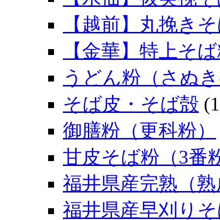
【越前】丸挽きそ
【金華】特上そば
うどん粉（さぬき
そば皮・そば殻
(1
御膳粉（更科粉）
甘皮そば粉（3番
福井県産完熟（熟
福井県産早刈りそ