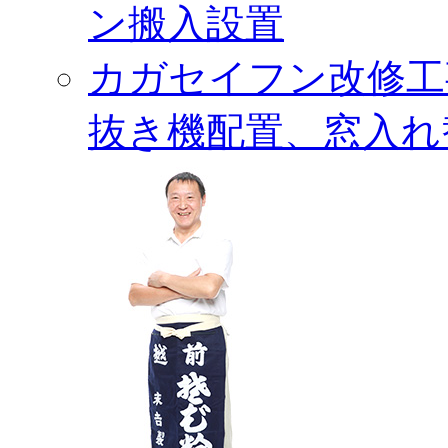
ン搬入設置
カガセイフン改修工
抜き機配置、窓入れ