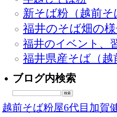
新そば粉（越前そ
福井のそば畑の様
福井のイベント、
福井県産そば（越
ブログ内検索
検
索:
越前そば粉屋6代目加賀