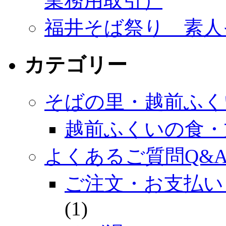
業務用取引）
福井そば祭り 素人
カテゴリー
そばの里・越前ふく
越前ふくいの食・
よくあるご質問Q&
ご注文・お支払い
(1)