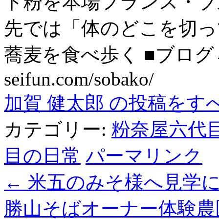
ト粉を本場フランス・ブ
先では「体のどこを切っ
蕎麦を食べ歩く ■ブログ→ htt
seifun.com/sobako/
加賀 健太郎 の投稿をす
カテゴリー:
粉奈屋六代
目の日常
パーマリンク
←
米五のみそ様へ見学
勝山そばオーナー体験農