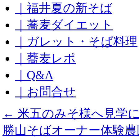
｜福井夏の新そば
ッ
プ
｜蕎麦ダイエット
｜ガレット・そば料理
｜蕎麦レポ
｜Q&A
｜お問合せ
←
米五のみそ様へ見学
勝山そばオーナー体験農