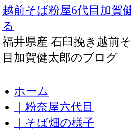
越前そば粉屋6代目加賀
る
福井県産 石臼挽き越前そ
目加賀健太郎のブログ
コ
ホーム
ン
テ
｜粉奈屋六代目
ン
ツ
へ
｜そば畑の様子
ス
キ