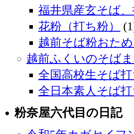
福井県産玄そば、
花粉（打ち粉）
(1
越前そば粉おため
越前ふくいのそばま
全国高校生そば打
全日本素人そば打
粉奈屋六代目の日記