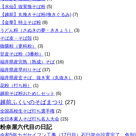
【水仙】抜実挽そば粉
(5)
【越前】丸挽きそば粉(挽きぐるみ)
(7)
【金華】特上そば粉
(8)
うどん粉（さぬきの夢・ききょう）
(3)
そば皮・そば殻
(1)
御膳粉（更科粉）
(3)
甘皮そば粉（3番粉）
(1)
福井県産完熟（熟成）そば
(16)
福井県産早刈りそば
(37)
福井県産玄そば、抜き実（丸抜き）
(11)
花粉（打ち粉）
(1)
越前そば粉おためしセット
(6)
越前ふくいのそばまつり
(27)
全国高校生そば打ち選手権
(2)
全日本素人そば打ち名人大会
(15)
粉奈屋六代目の日記
令和5年カガセイフン工事（17日目）石臼架台設置完了、色別