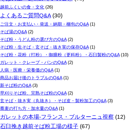
越前ふくいの食・文化
(26)
よくあるご質問Q&A
(30)
ご注文・お支払い・発送・納期・梱包のQ&A
(1)
そば湯のQ&A
(2)
そば粉・うどん粉の選び方のQ&A
(2)
そば粉・生そば・玄そば・抜き実の保存Q&A
(1)
そば粉・花粉（打粉）・御膳粉（更科粉）・石臼製粉のQ&A
(10)
ガレット・クレープ・パンのQ&A
(2)
人病・医療・栄養価のQ&A
(1)
商品お届け後のトラブルのQ&A
(1)
新そば粉のQ&A
(3)
早刈りそば粉、完熟そば粉のQ&A
(2)
玄そば・抜き実（丸抜き）・そば皮・製粉加工のQ&A
(3)
蕎麦の打ち方・加水量のQ&A
(1)
ガレットの本場‐フランス・ブルターニュ視察
(12)
石臼挽き越前そば粉工場の様子
(67)