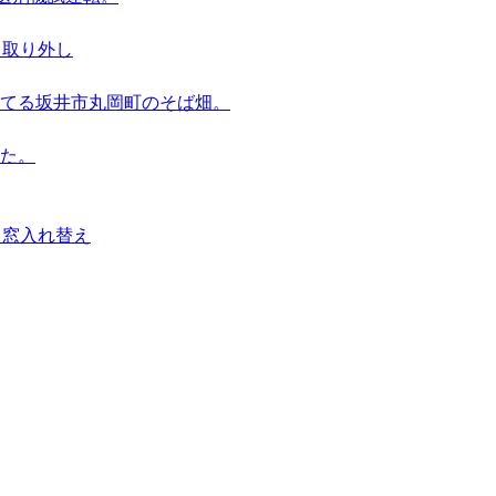
台取り外し
てる坂井市丸岡町のそば畑。
た。
、窓入れ替え