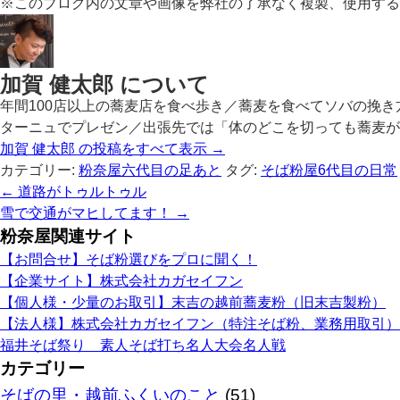
※このブログ内の文章や画像を弊社の了承なく複製、使用する
加賀 健太郎 について
年間100店以上の蕎麦店を食べ歩き／蕎麦を食べてソバの挽
ターニュでプレゼン／出張先では「体のどこを切っても蕎麦が出てくる」くらい
加賀 健太郎 の投稿をすべて表示
→
カテゴリー:
粉奈屋六代目の足あと
タグ:
そば粉屋6代目の日常
←
道路がトゥルトゥル
雪で交通がマヒしてます！
→
粉奈屋関連サイト
【お問合せ】そば粉選びをプロに聞く！
【企業サイト】株式会社カガセイフン
【個人様・少量のお取引】末吉の越前蕎麦粉（旧末吉製粉）
【法人様】株式会社カガセイフン（特注そば粉、業務用取引）
福井そば祭り 素人そば打ち名人大会名人戦
カテゴリー
そばの里・越前ふくいのこと
(51)