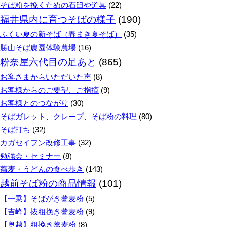
そば粉を挽くための石臼や道具
(22)
福井県内に育つそばの様子
(190)
ふくい夏の新そば（春まき夏そば）
(35)
勝山そば農園体験農場
(16)
粉奈屋六代目の足あと
(865)
お客さまからいただいた声
(8)
お客様からのご要望、ご指摘
(9)
お客様とのつながり
(30)
そばガレット、クレープ、そば粉の料理
(80)
そば打ち
(32)
カガセイフン改修工事
(32)
勉強会・セミナー
(8)
蕎麦・うどんの食べ歩き
(143)
越前そば粉の商品情報
(101)
【一乗】そばがき蕎麦粉
(5)
【吉峰】抜粗挽き蕎麦粉
(9)
【奥越】粗挽き蕎麦粉
(8)