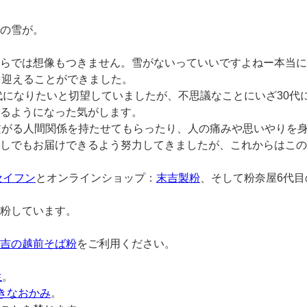
の雪が。
らでは想像もつきません。雪がないっていいですよねー本当に
を迎えることができました。
0代になりたいと切望していましたが、不思議なことにいざ30
るようになった気がします。
繋がる人間関係を持たせてもらったり、人の痛みや思いやりを
しでもお届けできるよう努力してきましたが、これからはこの
セイフン
とオンラインショップ：
末吉製粉
、そして粉奈屋6代
粉しています。
吉の越前そば粉
をご利用ください。
生
。
きなおかみ
。