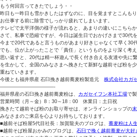
もう何回言ってきたでしょう・・
昨日も一昨日も雪かきしたはずなのに、目を覚ますとこんもり
お仕事する前に除雪でしっかり疲れてしまいます。
テレビで太平洋側の様子が流れると、あまりの違いにこちらか
さて、私事で恐縮ですが、今日は誕生日でおかげさまで30代
今まで20代であると言うものがあまり好きじゃなくて早く3
でも、位が上がったことで「責任」というものをより深く考え
思い返すと、20代は精一杯遊んで長く付き合える友達や先に
を生かして、全国のみなさまへ挽きたて新鮮な越前そば粉を少
重ねていきます。
今後とも福井県産 石臼挽き越前蕎麦粉製造元
株式会社カガ
———————————-
福井県産の石臼挽き越前蕎麦粉は、
カガセイフン本社工場
で製
営業時間（月～金）8：30～18：00 休業日：土日祝
挽きたて越前そば粉のお取り寄せは、オンラインショップの
末
みなさまのご来店を心よりお待ちしております。
■越前そば粉屋5代目社長：加賀龍夫のブログは、
蕎麦粉は人
■越前そば粉屋おかみのブログは、
石臼で挽く越前蕎麦が大好