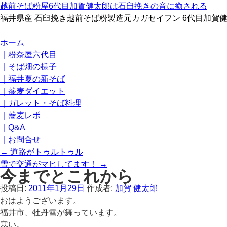
越前そば粉屋6代目加賀健太郎は石臼挽きの音に癒される
福井県産 石臼挽き越前そば粉製造元カガセイフン 6代目加賀
コ
ホーム
ン
｜粉奈屋六代目
テ
｜そば畑の様子
ン
｜福井夏の新そば
ツ
｜蕎麦ダイエット
へ
｜ガレット・そば料理
ス
｜蕎麦レポ
キ
｜Q&A
ッ
｜お問合せ
プ
←
道路がトゥルトゥル
雪で交通がマヒしてます！
→
今までとこれから
投稿日:
2011年1月29日
作成者:
加賀 健太郎
おはようございます。
福井市、牡丹雪が舞っています。
寒い。