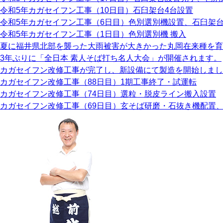
令和5年カガセイフン工事（10日目）石臼架台4台設置
令和5年カガセイフン工事（6日目）色別選別機設置、石臼架
令和5年カガセイフン工事（1日目）色別選別機 搬入
夏に福井県北部を襲った大雨被害が大きかった丸岡在来種を育
3年ぶりに「全日本 素人そば打ち名人大会」が開催されます。
カガセイフン改修工事が完了し、新設備にて製造を開始しまし
カガセイフン改修工事（88日目）1期工事終了・試運転
カガセイフン改修工事（74日目）選粒・脱皮ライン搬入設置
カガセイフン改修工事（69日目）玄そば研磨・石抜き機配置