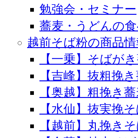
勉強会・セミナー
蕎麦・うどんの食
越前そば粉の商品情
【一乗】そばがき
【吉峰】抜粗挽き
【奥越】粗挽き蕎
【水仙】抜実挽そ
【越前】丸挽きそ