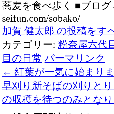
蕎麦を食べ歩く ■ブログ→ htt
seifun.com/sobako/
加賀 健太郎 の投稿をす
カテゴリー:
粉奈屋六代
目の日常
パーマリンク
←
紅葉が一気に始まり
早刈り新そばの刈りとり
の収穫を待つのみとな