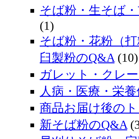
そば粉・生そば・
(1)
そば粉・花粉（打
臼製粉のQ&A
(10)
ガレット・クレー
人病・医療・栄養
商品お届け後のト
新そば粉のQ&A
(3