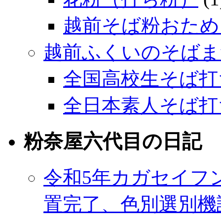
越前そば粉おため
越前ふくいのそばま
全国高校生そば打
全日本素人そば打
粉奈屋六代目の日記
令和5年カガセイフ
置完了、色別選別機