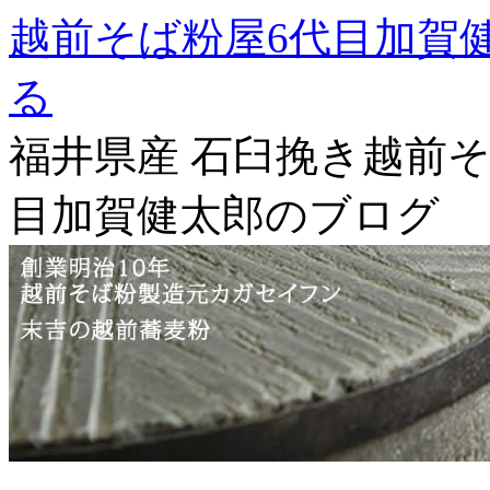
越前そば粉屋6代目加賀
る
福井県産 石臼挽き越前そ
目加賀健太郎のブログ