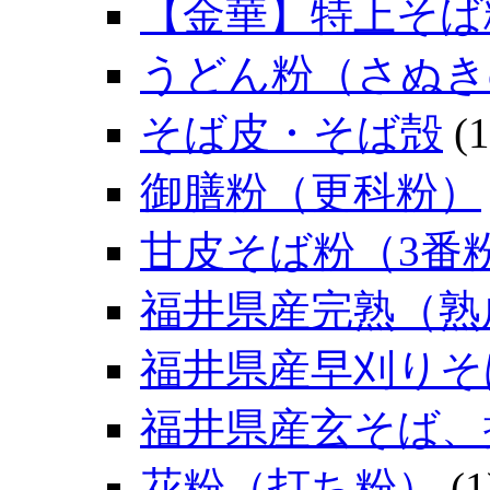
【金華】特上そば
うどん粉（さぬき
そば皮・そば殻
(1
御膳粉（更科粉）
甘皮そば粉（3番
福井県産完熟（熟
福井県産早刈りそ
福井県産玄そば、
花粉（打ち粉）
(1