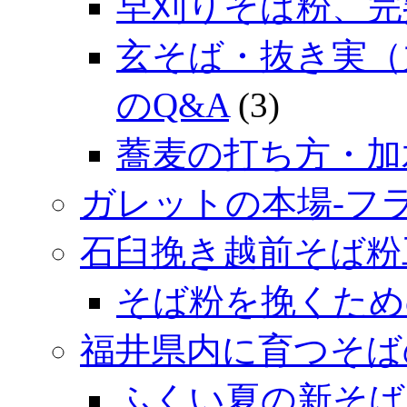
早刈りそば粉、完
玄そば・抜き実（
のQ&A
(3)
蕎麦の打ち方・加
ガレットの本場‐フ
石臼挽き越前そば粉
そば粉を挽くため
福井県内に育つそば
ふくい夏の新そば