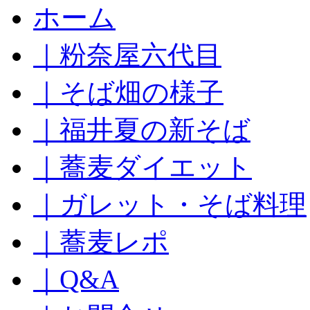
コ
ホーム
ン
テ
｜粉奈屋六代目
ン
ツ
へ
｜そば畑の様子
ス
キ
｜福井夏の新そば
ッ
プ
｜蕎麦ダイエット
｜ガレット・そば料理
｜蕎麦レポ
｜Q&A