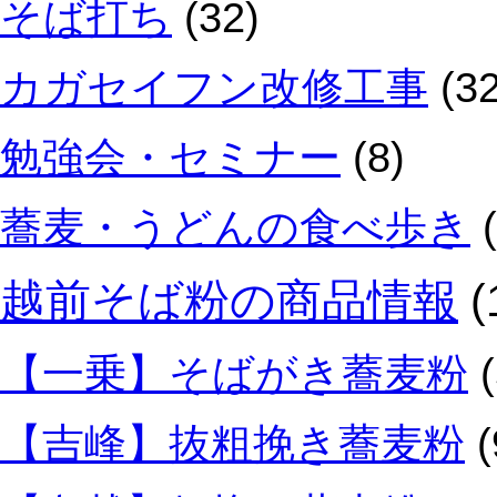
そば打ち
(32)
カガセイフン改修工事
(32
勉強会・セミナー
(8)
蕎麦・うどんの食べ歩き
(
越前そば粉の商品情報
(
【一乗】そばがき蕎麦粉
(
【吉峰】抜粗挽き蕎麦粉
(