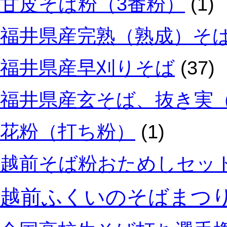
甘皮そば粉（3番粉）
(1)
福井県産完熟（熟成）そ
福井県産早刈りそば
(37)
福井県産玄そば、抜き実
花粉（打ち粉）
(1)
越前そば粉おためしセッ
越前ふくいのそばまつ