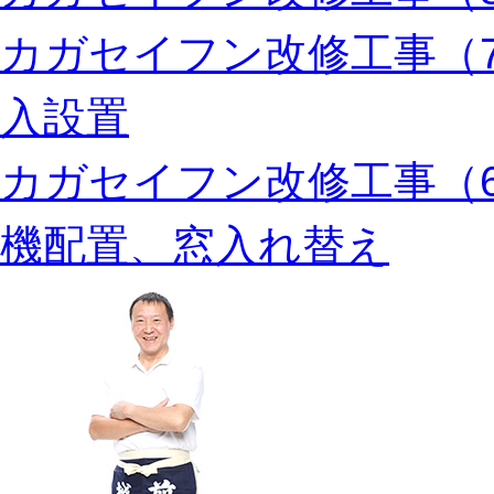
カガセイフン改修工事（
入設置
カガセイフン改修工事（
機配置、窓入れ替え