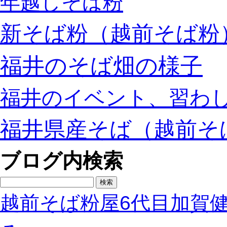
年越しそば粉
新そば粉（越前そば粉
福井のそば畑の様子
福井のイベント、習わ
福井県産そば（越前そ
ブログ内検索
検
索:
越前そば粉屋6代目加賀