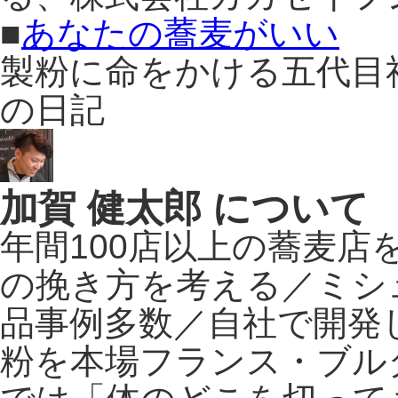
■
あなたの蕎麦がいい
製粉に命をかける五代目
の日記
加賀 健太郎 について
年間100店以上の蕎麦
の挽き方を考える／ミシ
品事例多数／自社で開発
粉を本場フランス・ブル