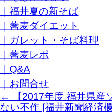
キ
｜福井夏の新そば
ッ
プ
｜蕎麦ダイエット
｜ガレット・そば料理
｜蕎麦レポ
｜Q&A
｜お問合せ
←
【2017年度 福井県
ない不作 [福井新聞経済欄201