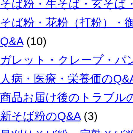
そば粉・生そば・玄そば・
そば粉・花粉（打粉）・
Q&A
(10)
ガレット・クレープ・パン
人病・医療・栄養価のQ&
商品お届け後のトラブルの
新そば粉のQ&A
(3)