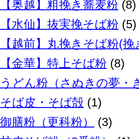
【奥越】粗挽き蕎麦粉
(8)
【水仙】抜実挽そば粉
(5)
【越前】丸挽きそば粉(挽
【金華】特上そば粉
(8)
うどん粉（さぬきの夢・
そば皮・そば殻
(1)
御膳粉（更科粉）
(3)