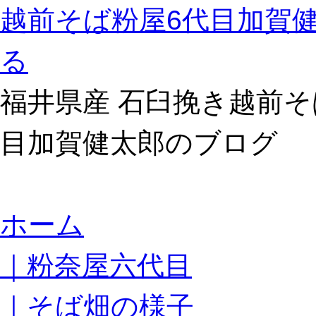
越前そば粉屋6代目加賀
る
福井県産 石臼挽き越前そ
目加賀健太郎のブログ
コ
ホーム
ン
テ
｜粉奈屋六代目
ン
ツ
へ
｜そば畑の様子
ス