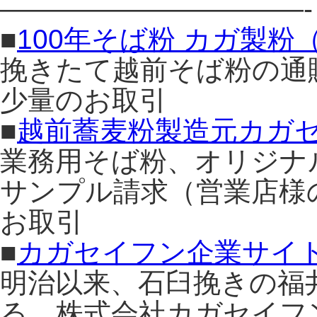
———————————-
■
100年そば粉 カガ製
挽きたて越前そば粉の通
少量のお取引
■
越前蕎麦粉製造元カガ
業務用そば粉、オリジナ
サンプル請求（営業店様
お取引
■
カガセイフン企業サイ
明治以来、石臼挽きの福
る、株式会社カガセイフ