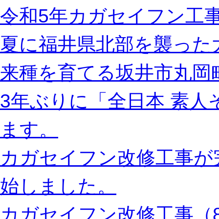
令和5年カガセイフン工事
夏に福井県北部を襲った
来種を育てる坂井市丸岡
3年ぶりに「全日本 素
ます。
カガセイフン改修工事が
始しました。
カガセイフン改修工事（8