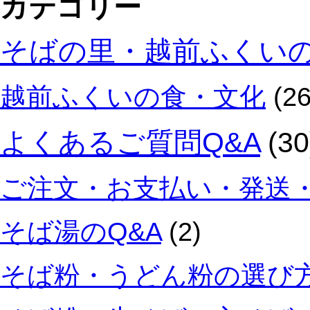
カテゴリー
そばの里・越前ふくい
越前ふくいの食・文化
(26
よくあるご質問Q&A
(30
ご注文・お支払い・発送・
そば湯のQ&A
(2)
そば粉・うどん粉の選び方