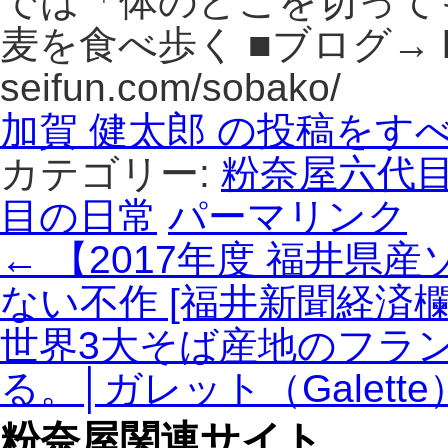
では「体のどこを切って
麦を食べ歩く ■ブログ→ http
seifun.com/sobako/
加賀 健太郎 の投稿をす
カテゴリー:
粉奈屋六代
目の日常
パーマリンク
←
【2017年度 福井県
ない不作 [福井新聞経済欄201
世界3大そば産地のフラ
る。│ガレット（Galet
粉奈屋関連サイト