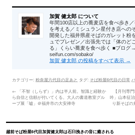
加賀 健太郎 について
年間100店以上の蕎麦店を食べ歩き
を考える／ミシュラン星付き店への
開発した福井県産そばのガレット粉
ュでプレゼン／出張先では「体のど
る」くらい蕎麦を食べ歩く ■ブログ→ http
seifun.com/sobako/
加賀 健太郎 の投稿をすべて表示
→
カテゴリー:
粉奈屋六代目の足あと
タグ:
そば粉屋6代目の日常
←
「不智（しらず）」内は半人前。智識と経験か
【月刊専門
ら自信と信頼が付いてくる。大人の書道教室グル
吟」山本征治
ープ展「嘘」＠福井市の大安禅寺
り新そばの
越前そば粉屋6代目加賀健太郎は石臼挽きの音に癒される