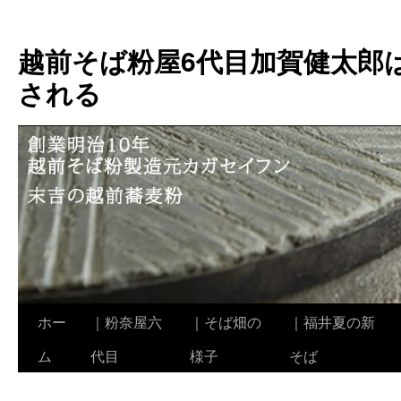
越前そば粉屋6代目加賀健太郎
される
ホー
｜粉奈屋六
｜そば畑の
｜福井夏の新
コ
ム
代目
様子
そば
ン
テ