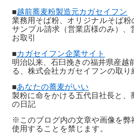
■
越前蕎麦粉製造元カガセイフン
業務用そば粉、オリジナルそば粉
サンプル請求（営業店様のみ）、
お取引
■
カガセイフン企業サイト
明治以来、石臼挽きの福井県産越
る、株式会社カガセイフンの取り
■
あなたの蕎麦がいい
製粉に命をかける五代目社長と、
の日記
※このブログ内の文章や画像を弊
使用することを禁じます。