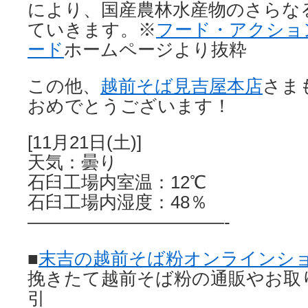
により、国産農林水産物のさらな
ていきます。※
フード・アクショ
ード
ホームページより抜粋
この他、
越前そば見吉屋本店
さま
おめでとうございます！
[11月21日(土)]
天気：曇り
石臼工場内室温：12℃
石臼工場内湿度：48％
———————————-
■
末吉の越前そば粉オンラインシ
挽きたて越前そば粉の通販やお取
引