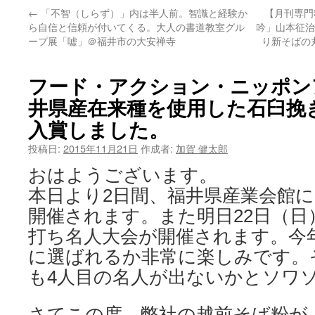
←
「不智（しらず）」内は半人前。智識と経験か
【月刊専門
ン
ら自信と信頼が付いてくる。大人の書道教室グル
吟」山本征治
ープ展「嘘」＠福井市の大安禅寺
り新そばの
ツ
へ
フード・アクション・ニッポン
ス
井県産在来種を使用した石臼挽
入賞しました。
キ
投稿日:
2015年11月21日
作成者:
加賀 健太郎
ッ
おはようございます。
プ
本日より2日間、福井県産業会館
開催されます。また明日22日（日
打ち名人大会が開催されます。今
に選ばれるか非常に楽しみです。
も4人目の名人が出ないかとソワ
さてこの度、弊社の越前そば粉が