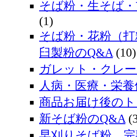
そば粉・生そば・
(1)
そば粉・花粉（打
臼製粉のQ&A
(10)
ガレット・クレー
人病・医療・栄養
商品お届け後のト
新そば粉のQ&A
(3
早刈りそば粉、完