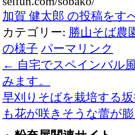
seifun.com/sobako/
加賀 健太郎 の投稿をす
カテゴリー:
勝山そば農
の様子
パーマリンク
←
自宅でスペインバル
みます。
早刈りそばを栽培する坂
も花が咲きそうな蕾が