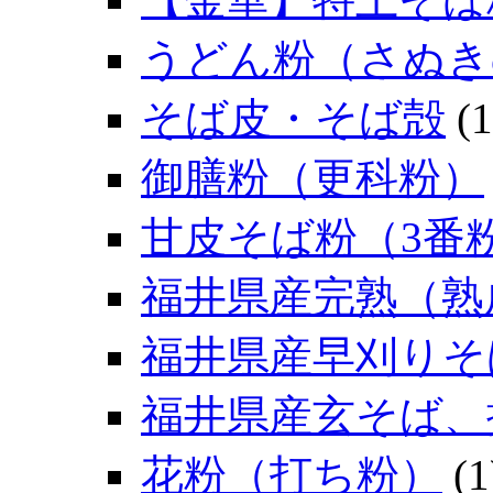
うどん粉（さぬき
そば皮・そば殻
(1
御膳粉（更科粉）
甘皮そば粉（3番
福井県産完熟（熟
福井県産早刈りそ
福井県産玄そば、
花粉（打ち粉）
(1