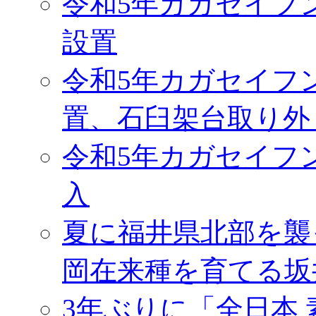
令和5年カガセイフ
設置
令和5年カガセイフ
置、石臼架台取り外
令和5年カガセイフ
入
夏に福井県北部を襲
岡在来種を育てる坂
3年ぶりに「全日本