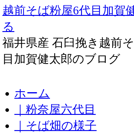
越前そば粉屋6代目加賀
る
福井県産 石臼挽き越前そ
目加賀健太郎のブログ
コ
ホーム
ン
テ
｜粉奈屋六代目
ン
ツ
へ
｜そば畑の様子
ス
キ