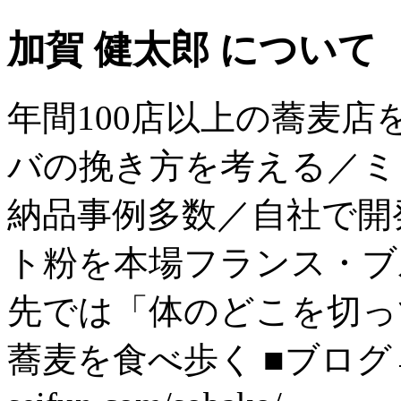
加賀 健太郎 について
年間100店以上の蕎麦
バの挽き方を考える／ミ
納品事例多数／自社で開
ト粉を本場フランス・ブ
先では「体のどこを切っ
蕎麦を食べ歩く ■ブログ→ htt