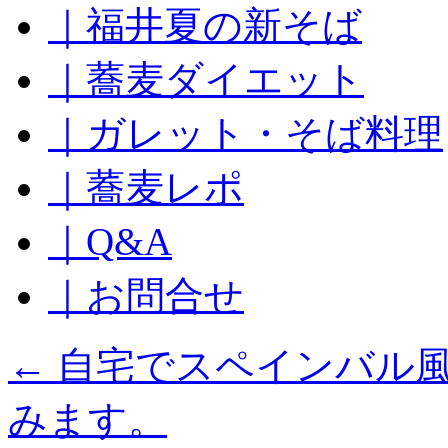
｜福井夏の新そば
ッ
プ
｜蕎麦ダイエット
｜ガレット・そば料理
｜蕎麦レポ
｜Q&A
｜お問合せ
←
自宅でスペインバル
みます。