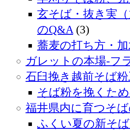
玄そば・抜き実（
のQ&A
(3)
蕎麦の打ち方・加
ガレットの本場‐フ
石臼挽き越前そば粉
そば粉を挽くため
福井県内に育つそば
ふくい夏の新そば