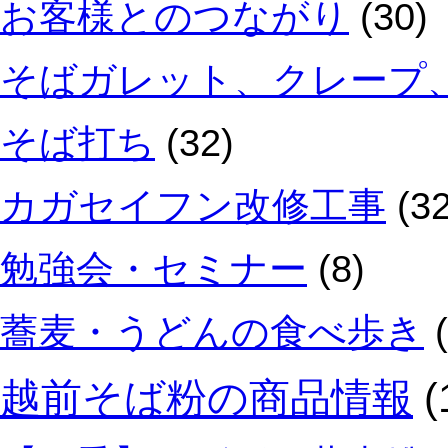
お客様とのつながり
(30)
そばガレット、クレープ
そば打ち
(32)
カガセイフン改修工事
(32
勉強会・セミナー
(8)
蕎麦・うどんの食べ歩き
(
越前そば粉の商品情報
(