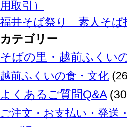
用取引）
福井そば祭り 素人そば
カテゴリー
そばの里・越前ふくい
越前ふくいの食・文化
(26
よくあるご質問Q&A
(30
ご注文・お支払い・発送・