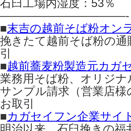
石臼工場内湿度：53％
———————————-
■
末吉の越前そば粉オン
挽きたて越前そば粉の通
引
■
越前蕎麦粉製造元カガ
業務用そば粉、オリジナ
サンプル請求（営業店様
お取引
■
カガセイフン企業サイ
明治以来、石臼挽きの福