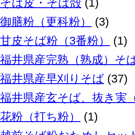
そば皮・そば殻
(1)
御膳粉（更科粉）
(3)
甘皮そば粉（3番粉）
(1)
福井県産完熟（熟成）そ
福井県産早刈りそば
(37)
福井県産玄そば、抜き実
花粉（打ち粉）
(1)