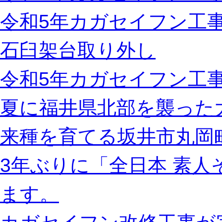
令和5年カガセイフン工
石臼架台取り外し
令和5年カガセイフン工事
夏に福井県北部を襲った
来種を育てる坂井市丸岡
3年ぶりに「全日本 素
ます。