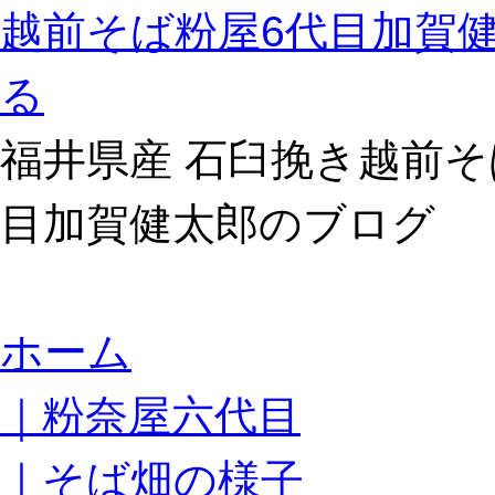
越前そば粉屋6代目加賀
る
福井県産 石臼挽き越前そ
目加賀健太郎のブログ
コ
ホーム
ン
テ
｜粉奈屋六代目
ン
ツ
へ
｜そば畑の様子
ス