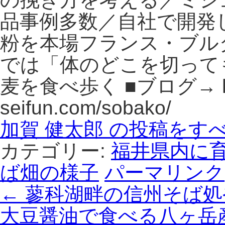
品事例多数／自社で開発
粉を本場フランス・ブル
では「体のどこを切って
麦を食べ歩く ■ブログ→ http
seifun.com/sobako/
加賀 健太郎 の投稿をす
カテゴリー:
福井県内に
ば畑の様子
パーマリンク
←
蓼科湖畔の信州そば処
大豆醤油で食べる八ヶ岳