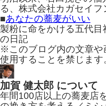
る、株式会社カガセイフ
■
あなたの蕎麦がいい
製粉に命をかける五代目
の日記
※このブログ内の文章や
使用することを禁じます
加賀 健太郎 について
年間100店以上の蕎麦
の挽き方を考える／ミシ