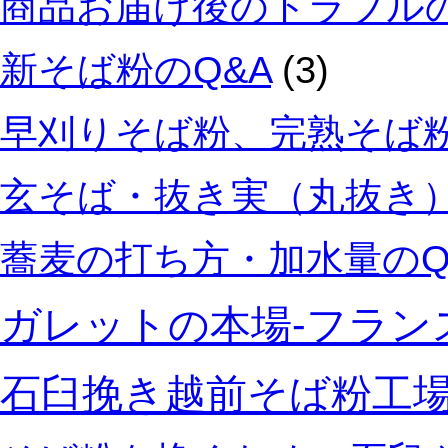
商品お届け後のトラブルの
新そば粉のQ&A
(3)
早刈りそば粉、完熟そば粉
玄そば・抜き実（丸抜き）
蕎麦の打ち方・加水量のQ
ガレットの本場‐フラン
石臼挽き越前そば粉工