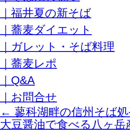
キ
｜福井夏の新そば
ッ
プ
｜蕎麦ダイエット
｜ガレット・そば料理
｜蕎麦レポ
｜Q&A
｜お問合せ
←
蓼科湖畔の信州そば処
大豆醤油で食べる八ヶ岳