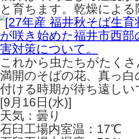
と育ちます。乾燥による
これから虫たちがたくさ
満開のそばの花、真っ白
付ける時期が待ち遠しい
[9月16日(水)]
天気：曇り
石臼工場内室温：17℃