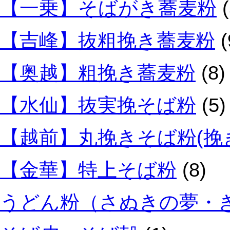
【一乗】そばがき蕎麦粉
(
【吉峰】抜粗挽き蕎麦粉
(
【奥越】粗挽き蕎麦粉
(8)
【水仙】抜実挽そば粉
(5)
【越前】丸挽きそば粉(挽
【金華】特上そば粉
(8)
うどん粉（さぬきの夢・