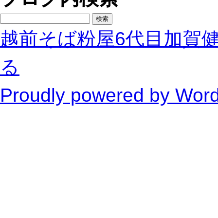
検
索:
越前そば粉屋6代目加賀
る
Proudly powered by Wor