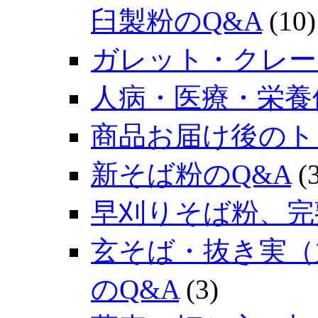
臼製粉のQ&A
(10)
ガレット・クレー
人病・医療・栄養
商品お届け後のト
新そば粉のQ&A
(3
早刈りそば粉、完
玄そば・抜き実（
のQ&A
(3)