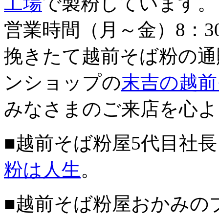
工場
で製粉しています。
営業時間（月～金）8：3
挽きたて越前そば粉の通
ンショップの
末吉の越前
みなさまのご来店を心よ
■越前そば粉屋5代目社
粉は人生
。
■越前そば粉屋おかみの