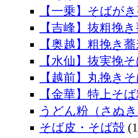
【一乗】そばがき
【吉峰】抜粗挽き
【奥越】粗挽き蕎
【水仙】抜実挽そ
【越前】丸挽きそ
【金華】特上そば
うどん粉（さぬき
そば皮・そば殻
(1