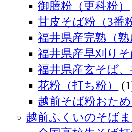
御膳粉（更科粉）
甘皮そば粉（3番
福井県産完熟（熟
福井県産早刈りそ
福井県産玄そば、
花粉（打ち粉）
(1
越前そば粉おため
越前ふくいのそばま