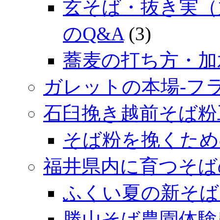
玄そば・抜き実（
のQ&A
(3)
蕎麦の打ち方・加
ガレットの本場‐フ
石臼挽き越前そば粉
そば粉を挽くため
福井県内に育つそば
ふくい夏の新そば
勝山そば農園体験