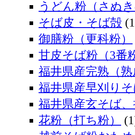
うどん粉（さぬき
そば皮・そば殻
(1
御膳粉（更科粉）
甘皮そば粉（3番
福井県産完熟（熟
福井県産早刈りそ
福井県産玄そば、
花粉（打ち粉）
(1