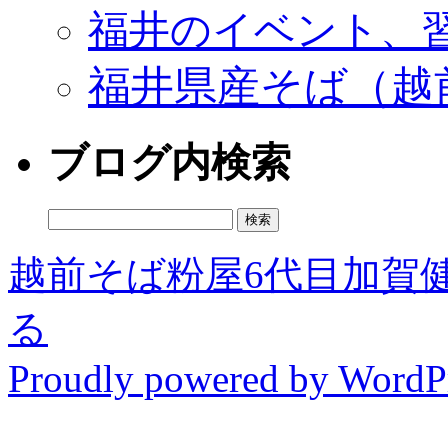
福井のイベント、
福井県産そば（越
ブログ内検索
検
索:
越前そば粉屋6代目加賀
る
Proudly powered by WordPr