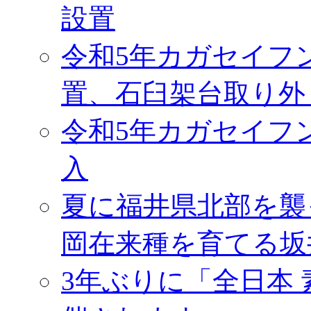
設置
令和5年カガセイフ
置、石臼架台取り外
令和5年カガセイフ
入
夏に福井県北部を襲
岡在来種を育てる坂
3年ぶりに「全日本