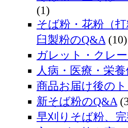
(1)
そば粉・花粉（打
臼製粉のQ&A
(10)
ガレット・クレー
人病・医療・栄養
商品お届け後のト
新そば粉のQ&A
(3
早刈りそば粉、完