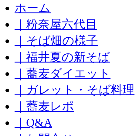
コ
ホーム
ン
テ
｜粉奈屋六代目
ン
ツ
へ
｜そば畑の様子
ス
キ
｜福井夏の新そば
ッ
プ
｜蕎麦ダイエット
｜ガレット・そば料理
｜蕎麦レポ
｜Q&A