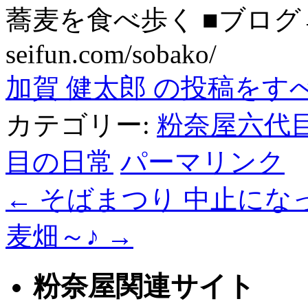
蕎麦を食べ歩く ■ブログ→ htt
seifun.com/sobako/
加賀 健太郎 の投稿をす
カテゴリー:
粉奈屋六代
目の日常
パーマリンク
←
そばまつり 中止にな
麦畑～♪
→
粉奈屋関連サイト