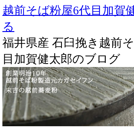
越前そば粉屋6代目加賀
る
福井県産 石臼挽き越前そ
目加賀健太郎のブログ