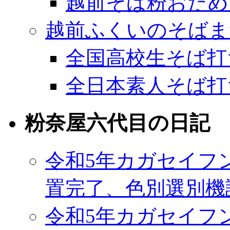
越前そば粉おため
越前ふくいのそばま
全国高校生そば打
全日本素人そば打
粉奈屋六代目の日記
令和5年カガセイフ
置完了、色別選別機
令和5年カガセイフ