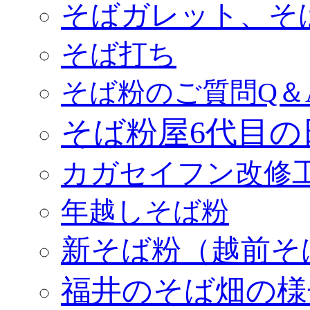
そばガレット、そ
そば打ち
そば粉のご質問Q＆
そば粉屋6代目の
カガセイフン改修
年越しそば粉
新そば粉（越前そ
福井のそば畑の様