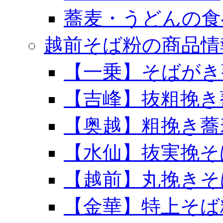
蕎麦・うどんの食
越前そば粉の商品情
【一乗】そばがき
【吉峰】抜粗挽き
【奥越】粗挽き蕎
【水仙】抜実挽そ
【越前】丸挽きそ
【金華】特上そば