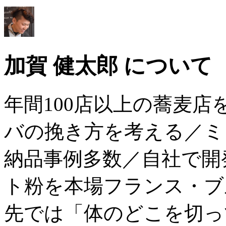
加賀 健太郎 について
年間100店以上の蕎麦
バの挽き方を考える／ミ
納品事例多数／自社で開
ト粉を本場フランス・ブ
先では「体のどこを切っ