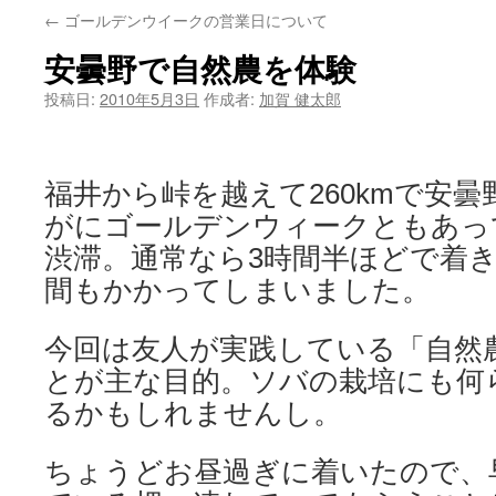
←
ゴールデンウイークの営業日について
ン
安曇野で自然農を体験
ツ
投稿日:
2010年5月3日
作成者:
加賀 健太郎
へ
ス
福井から峠を越えて260kmで安
キ
がにゴールデンウィークともあっ
ッ
渋滞。通常なら3時間半ほどで着
プ
間もかかってしまいました。
今回は友人が実践している「自然
とが主な目的。ソバの栽培にも何
るかもしれませんし。
ちょうどお昼過ぎに着いたので、