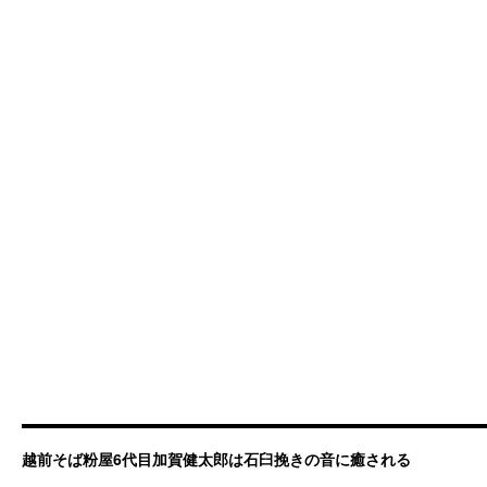
越前そば粉屋6代目加賀健太郎は石臼挽きの音に癒される