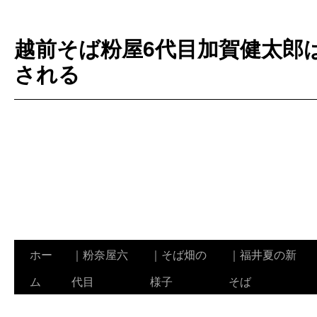
越前そば粉屋6代目加賀健太郎
される
ホー
｜粉奈屋六
｜そば畑の
｜福井夏の新
コ
ム
代目
様子
そば
ン
テ