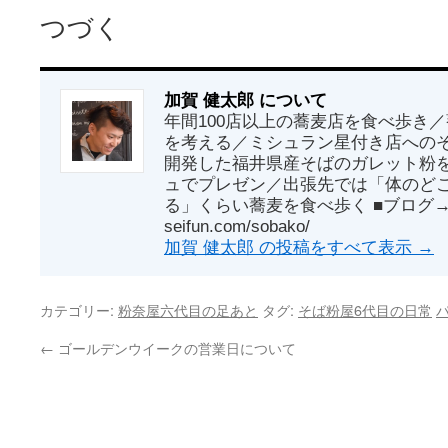
つづく
加賀 健太郎 について
年間100店以上の蕎麦店を食べ歩き
を考える／ミシュラン星付き店への
開発した福井県産そばのガレット粉
ュでプレゼン／出張先では「体のど
る」くらい蕎麦を食べ歩く ■ブログ→ http
seifun.com/sobako/
加賀 健太郎 の投稿をすべて表示
→
カテゴリー:
粉奈屋六代目の足あと
タグ:
そば粉屋6代目の日常
←
ゴールデンウイークの営業日について