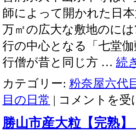
in
師によって開かれた日本
サ
ン
ド
万㎡の広大な敷地のには
ー
ム
行の中心となる「七堂伽
は
行僧が昔と同じ方 …
続
カテゴリー:
粉奈屋六代
大
目の日常
|
コメントを受
本
山
永
勝山市産大粒【完熟】
平
寺
を