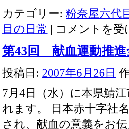
カテゴリー:
粉奈屋六代
食
目の日常
|
コメントを受
べ
合
わ
第43回 献血運動推進全
せ
に
注
意！
投稿日:
2007年6月26日
作
は
7月4日（水）に本県鯖
れます。 日本赤十字社
され、献血の意義をお伝