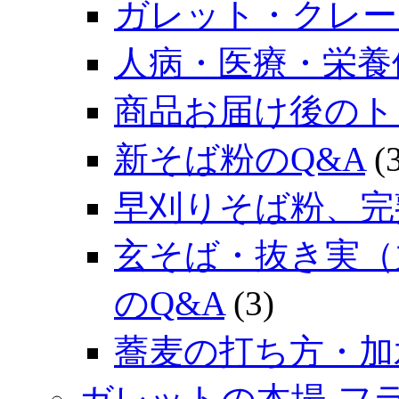
ガレット・クレー
人病・医療・栄養
商品お届け後のト
新そば粉のQ&A
(3
早刈りそば粉、完
玄そば・抜き実（
のQ&A
(3)
蕎麦の打ち方・加