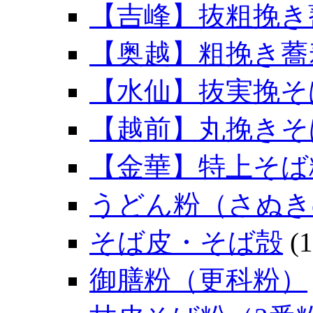
【吉峰】抜粗挽き
【奥越】粗挽き蕎
【水仙】抜実挽そ
【越前】丸挽きそ
【金華】特上そば
うどん粉（さぬき
そば皮・そば殻
(1
御膳粉（更科粉）