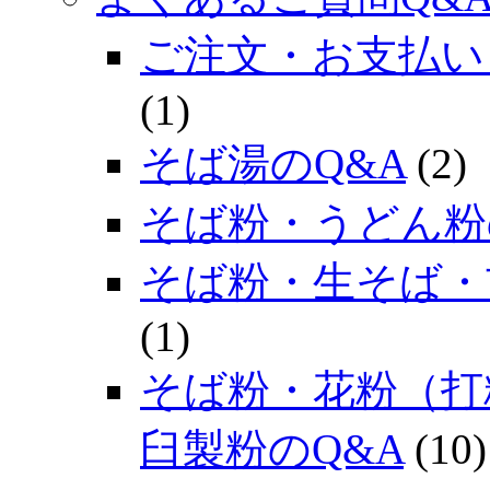
ご注文・お支払い
(1)
そば湯のQ&A
(2)
そば粉・うどん粉
そば粉・生そば・
(1)
そば粉・花粉（打
臼製粉のQ&A
(10)