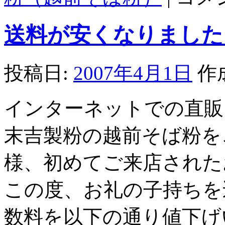
市
産
送料が安くなりました
大
粒
【完
熟】
投稿日:
2007年4月1日
作
入
荷
し
インターネットでの直販
ま
し
た。
末吉製粉の越前そば粉を
は
様、初めてご来店された
この度、お礼の子持ちを
数料を以下の通り値下げ