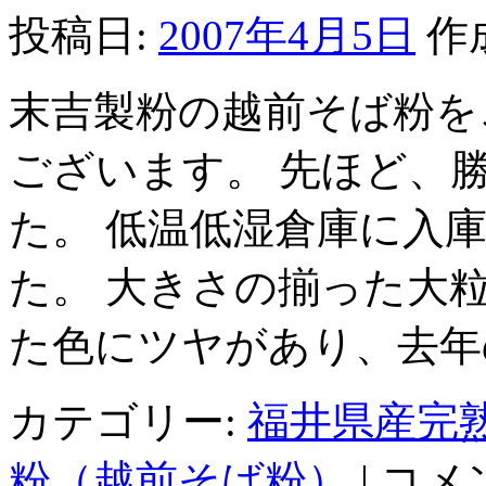
散
投稿日:
2007年4月5日
作
策
し
て
末吉製粉の越前そば粉を
み
ま
せ
ございます。 先ほど、
ん
か。
た。 低温低湿倉庫に入
は
た。 大きさの揃った大
た色にツヤがあり、去年
カテゴリー:
福井県産完
勝
粉（越前そば粉）
|
コメ
山