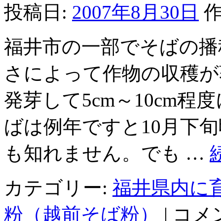
投稿日:
2007年8月30日
作
ば
ま
つ
福井市の一部でそばの播
り
～
全
さによって作物の収穫が
日
本
素
発芽して5cm～10cm
人
そ
ばは例年ですと10月下
ば
打
ち
も知れません。でも …
名
人
大
カテゴリー:
福井県内に
会
～
そ
は
粉（越前そば粉）
|
コメ
ば