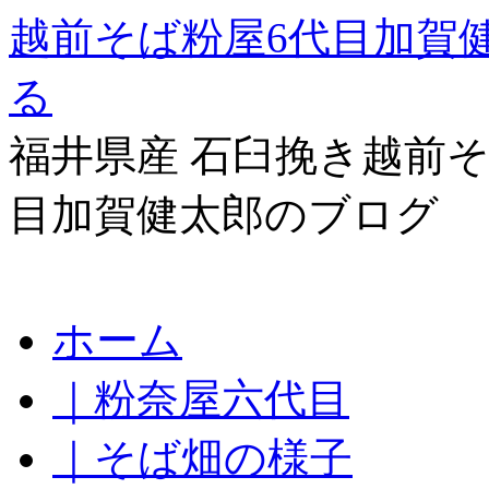
越前そば粉屋6代目加賀
る
福井県産 石臼挽き越前そ
目加賀健太郎のブログ
コ
ホーム
ン
テ
｜粉奈屋六代目
ン
ツ
へ
｜そば畑の様子
ス
キ