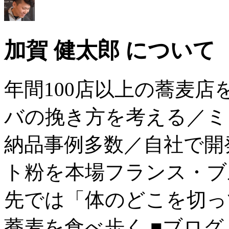
加賀 健太郎 について
年間100店以上の蕎麦
バの挽き方を考える／ミ
納品事例多数／自社で開
ト粉を本場フランス・ブ
先では「体のどこを切っ
蕎麦を食べ歩く ■ブログ→ htt