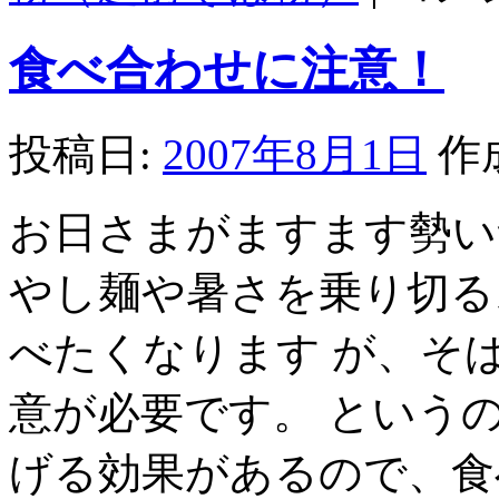
の
種
食べ合わせに注意！
ま
き
が
始
投稿日:
2007年8月1日
作
ま
り
ま
お日さまがますます勢い
し
た。
は
やし麺や暑さを乗り切る
べたくなります が、そ
意が必要です。 という
げる効果があるので、食