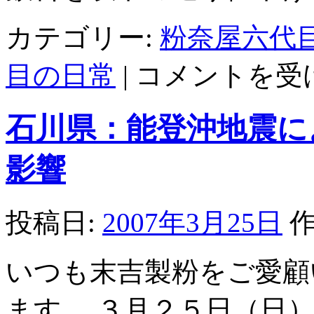
カテゴリー:
粉奈屋六代
送
目の日常
|
コメントを受
料
が
安
石川県：能登沖地震に
く
な
り
影響
ま
し
た。
は
投稿日:
2007年3月25日
作
いつも末吉製粉をご愛顧
ます。 ３月２５日（日