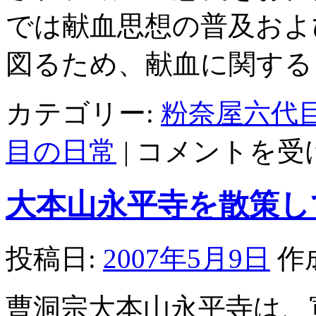
では献血思想の普及およ
図るため、献血に関する
カテゴリー:
粉奈屋六代
第
目の日常
|
コメントを受
43
回
献
大本山永平寺を散策し
血
運
動
推
投稿日:
2007年5月9日
作
進
全
国
曹洞宗大本山永平寺は、寛
大
会