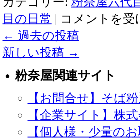
カテゴリー:
粉奈屋六代
新
目の日常
|
コメントを受
年
の
←
過去の投稿
ご
挨
拶
新しい投稿
→
は
粉奈屋関連サイト
【お問合せ】そば粉
【企業サイト】株式
【個人様・少量のお