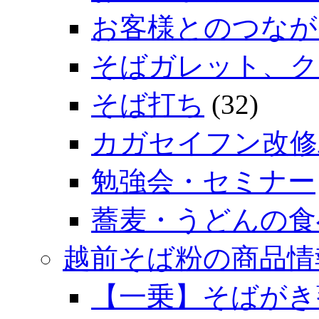
お客様とのつなが
そばガレット、ク
そば打ち
(32)
カガセイフン改修
勉強会・セミナー
蕎麦・うどんの食
越前そば粉の商品情
【一乗】そばがき