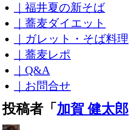
｜福井夏の新そば
ッ
プ
｜蕎麦ダイエット
｜ガレット・そば料理
｜蕎麦レポ
｜Q&A
｜お問合せ
投稿者「
加賀 健太郎