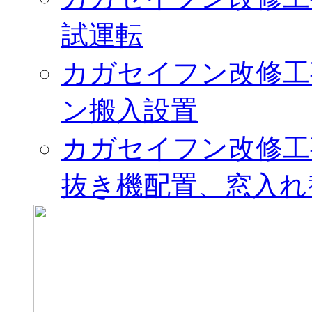
試運転
カガセイフン改修工
ン搬入設置
カガセイフン改修工
抜き機配置、窓入れ