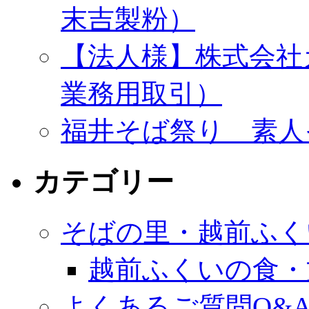
末吉製粉）
【法人様】株式会社
業務用取引）
福井そば祭り 素人
カテゴリー
そばの里・越前ふく
越前ふくいの食・
よくあるご質問Q&