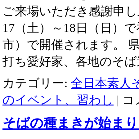
ご来場いただき感謝申し
17（土）～18日（日）
市）で開催されます。 
打ち愛好家、各地のそば
カテゴリー:
全日本素人
第
のイベント、習わし
|
コ
12
回
ふ
そばの種まきが始まり
く
い
新
そ