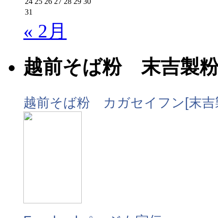
24
25
26
27
28
29
30
31
« 2月
越前そば粉 末吉製
越前そば粉 カガセイフン[末吉